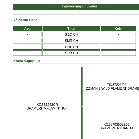
Tätoveeringu number
-
Võidetud tiitlid:
Aeg
Tiitel
Koht
-
GEO CH
-
-
SMR CH
-
-
POL CH
-
-
SRB CH
-
Koera sugupuu:
FIN37221/04
ZZMAN'S WILD FLAME AT BRAME
KCSB1293CR
BRAMERITA FLAMIN' HOT
KCZ3703503Z03
BRAMERITA JUANITA