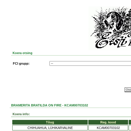
Koera otsing
FCI grupp:
BRAMERITA BRATILDA ON FIRE - KCAM00703102
Koera info:
Tõug
Reg. kood
CHIHUAHUA, LÜHIKARVALINE
KCAM00703102