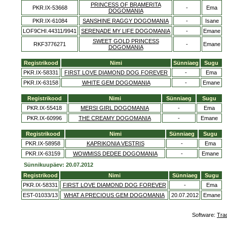
PRINCESS OF BRAMERITA
PKR.IX-53668
-
Ema
DOGOMANIA
PKR.IX-61084
SANSHINE RAGGY DOGOMANIA
-
Isane
LOF9CHI.44311/9941
SERENADE MY LIFE DOGOMANIA
-
Emane
SWEET GOLD PRINCESS
RKF3776271
-
Emane
DOGOMANIA
Registrikood
Nimi
Sünniaeg
Sugu
PKR.IX-58331
FIRST LOVE DIAMOND DOG FOREVER
-
Ema
PKR.IX-63158
WHITE GEM DOGOMANIA
-
Emane
Registrikood
Nimi
Sünniaeg
Sugu
PKR.IX-55418
MERSI GIRL DOGOMANIA
-
Ema
PKR.IX-60996
THE CREAMY DOGOMANIA
-
Emane
Registrikood
Nimi
Sünniaeg
Sugu
PKR.IX-58958
KAPRIKONIA VESTRIS
-
Ema
PKR.IX-63159
WOWMISS DEDEE DOGOMANIA
-
Emane
Sünnikuupäev: 20.07.2012
Registrikood
Nimi
Sünniaeg
Sugu
PKR.IX-58331
FIRST LOVE DIAMOND DOG FOREVER
-
Ema
EST-01033/13
WHAT A PRECIOUS GEM DOGOMANIA
20.07.2012
Emane
Software:
Tra