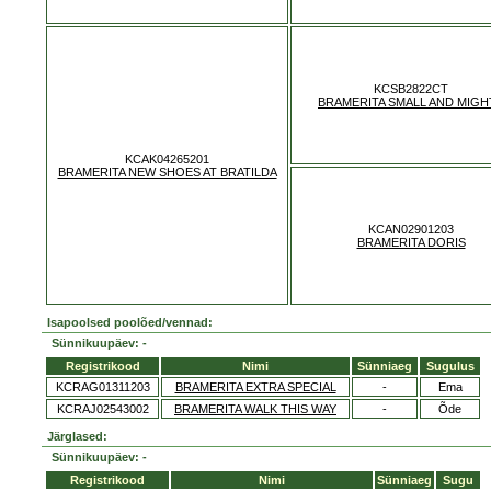
KCSB2822CT
BRAMERITA SMALL AND MIGH
KCAK04265201
BRAMERITA NEW SHOES AT BRATILDA
KCAN02901203
BRAMERITA DORIS
Isapoolsed poolõed/vennad:
Sünnikuupäev: -
Registrikood
Nimi
Sünniaeg
Sugulus
KCRAG01311203
BRAMERITA EXTRA SPECIAL
-
Ema
KCRAJ02543002
BRAMERITA WALK THIS WAY
-
Õde
Järglased:
Sünnikuupäev: -
Registrikood
Nimi
Sünniaeg
Sugu