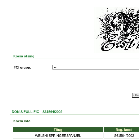
Koera otsing
FCI grupp:
DON'S FULL FIG - S61564/2002
Koera info:
Tõug
Reg. kood
WELSHI SPRINGERSPANJEL
S61564/2002