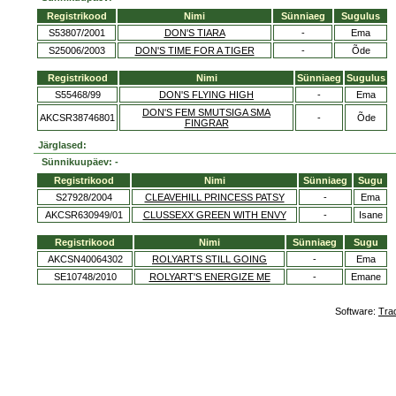
Registrikood
Nimi
Sünniaeg
Sugulus
S53807/2001
DON'S TIARA
-
Ema
S25006/2003
DON'S TIME FOR A TIGER
-
Õde
Registrikood
Nimi
Sünniaeg
Sugulus
S55468/99
DON'S FLYING HIGH
-
Ema
DON'S FEM SMUTSIGA SMA
AKCSR38746801
-
Õde
FINGRAR
Järglased:
Sünnikuupäev: -
Registrikood
Nimi
Sünniaeg
Sugu
S27928/2004
CLEAVEHILL PRINCESS PATSY
-
Ema
AKCSR630949/01
CLUSSEXX GREEN WITH ENVY
-
Isane
Registrikood
Nimi
Sünniaeg
Sugu
AKCSN40064302
ROLYARTS STILL GOING
-
Ema
SE10748/2010
ROLYART'S ENERGIZE ME
-
Emane
Software:
Tra