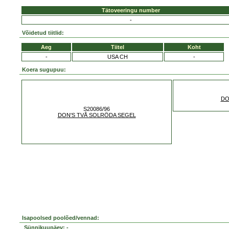
Tätoveeringu number
-
Võidetud tiitlid:
Aeg
Tiitel
Koht
-
USA CH
-
Koera sugupuu:
DO
S20086/96
DON'S TVÅ SOLRÖDA SEGEL
Isapoolsed poolõed/vennad:
Sünnikuupäev: -