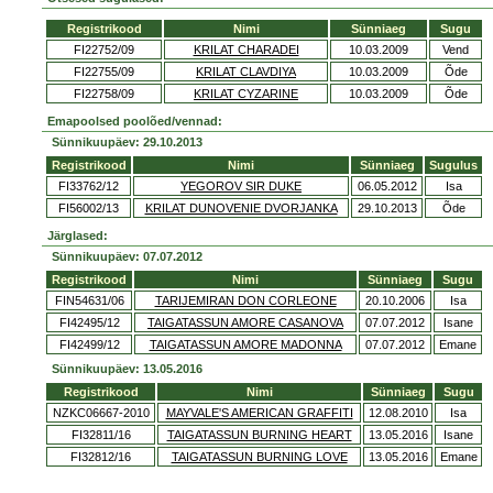
Registrikood
Nimi
Sünniaeg
Sugu
FI22752/09
KRILAT CHARADEI
10.03.2009
Vend
FI22755/09
KRILAT CLAVDIYA
10.03.2009
Õde
FI22758/09
KRILAT CYZARINE
10.03.2009
Õde
Emapoolsed poolõed/vennad:
Sünnikuupäev: 29.10.2013
Registrikood
Nimi
Sünniaeg
Sugulus
FI33762/12
YEGOROV SIR DUKE
06.05.2012
Isa
FI56002/13
KRILAT DUNOVENIE DVORJANKA
29.10.2013
Õde
Järglased:
Sünnikuupäev: 07.07.2012
Registrikood
Nimi
Sünniaeg
Sugu
FIN54631/06
TARIJEMIRAN DON CORLEONE
20.10.2006
Isa
FI42495/12
TAIGATASSUN AMORE CASANOVA
07.07.2012
Isane
FI42499/12
TAIGATASSUN AMORE MADONNA
07.07.2012
Emane
Sünnikuupäev: 13.05.2016
Registrikood
Nimi
Sünniaeg
Sugu
NZKC06667-2010
MAYVALE'S AMERICAN GRAFFITI
12.08.2010
Isa
FI32811/16
TAIGATASSUN BURNING HEART
13.05.2016
Isane
FI32812/16
TAIGATASSUN BURNING LOVE
13.05.2016
Emane