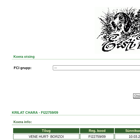
Koera otsing
FCI grupp:
KRILAT CHARA - FI22759/09
Koera info:
Tõug
Reg. kood
Sünniku
VENE HURT- BORZOI
FI22759/09
10.03.