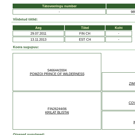
Tätoveeringu number
-
98
Võidetud tiitlid:
Aeg
Tiitel
Koht
29.07.2011
FIN CH
-
13.11.2013
EST CH
-
Koera sugupuu:
S46644/2004
POMZOI PRINCE OF WILDERNESS
ZIM
COV
FIN26244/06
KRILAT BLISTAI
Otsesed sugulased: