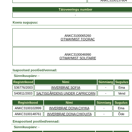
ANKC3100137804
Tätoveeringu number
-
Koera sugupuu:
ANKC3100065260
OTWAYMIST TOORAC
ANKC3100046990
OTWAYMIST SOLITAIRE
Isapoolsed poolõed/vennad:
Sünnikuupäev: -
Registrikood
Nimi
Sünniaeg
Sugulus
S36776/2003
INVERBRAE SOFIA
-
Ema
S40811/2003
SALTISGÅRDENS UNDER CAPRICORN
-
Vend
Registrikood
Nimi
Sünniaeg
Sugulus
ANKC3100102899
INVERBRAE DONA CHYKA
-
Ema
ANKC3100148761
INVERBRAE DONA CHIQUITA
-
Õde
Emapoolsed poolõed/vennad:
Sünnikuupäev: -