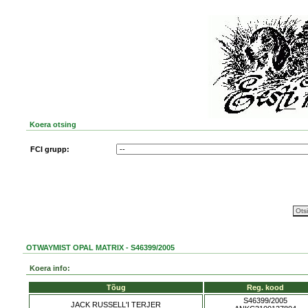
Koera otsing
FCI grupp:
OTWAYMIST OPAL MATRIX - S46399/2005
Koera info:
Tõug
Reg. kood
S46399/2005
JACK RUSSELL'I TERJER