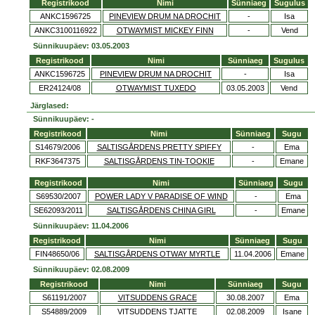
Registrikood
Nimi
Sünniaeg
Sugulus
ANKC1596725
PINEVIEW DRUM NA DROCHIT
-
Isa
ANKC3100116922
OTWAYMIST MICKEY FINN
-
Vend
Sünnikuupäev: 03.05.2003
Registrikood
Nimi
Sünniaeg
Sugulus
ANKC1596725
PINEVIEW DRUM NA DROCHIT
-
Isa
ER24124/08
OTWAYMIST TUXEDO
03.05.2003
Vend
Järglased:
Sünnikuupäev: -
Registrikood
Nimi
Sünniaeg
Sugu
S14679/2006
SALTISGÅRDENS PRETTY SPIFFY
-
Ema
RKF3647375
SALTISGÅRDENS TIN-TOOKIE
-
Emane
Registrikood
Nimi
Sünniaeg
Sugu
S69530/2007
POWER LADY V PARADISE OF WIND
-
Ema
SE62093/2011
SALTISGÅRDENS CHINA GIRL
-
Emane
Sünnikuupäev: 11.04.2006
Registrikood
Nimi
Sünniaeg
Sugu
FIN48650/06
SALTISGÅRDENS OTWAY MYRTLE
11.04.2006
Emane
Sünnikuupäev: 02.08.2009
Registrikood
Nimi
Sünniaeg
Sugu
S61191/2007
VITSUDDENS GRACE
30.08.2007
Ema
S54889/2009
VITSUDDENS TJATTE
02.08.2009
Isane