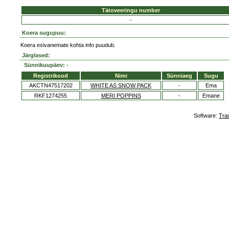
Tätoveeringu number
-
Koera sugupuu:
Koera esivanemate kohta info puudub.
Järglased:
Sünnikuupäev: -
Registrikood
Nimi
Sünniaeg
Sugu
AKCTN47517202
WHITE AS SNOW PACK
-
Ema
RKF1274255
MERI POPPINS
-
Emane
Software:
Tra