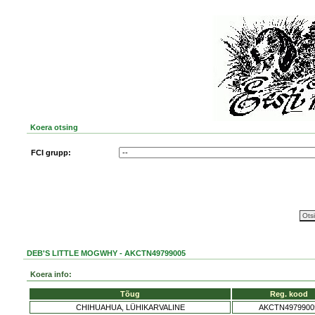
Koera otsing
FCI grupp:
DEB'S LITTLE MOGWHY - AKCTN49799005
Koera info:
Tõug
Reg. kood
CHIHUAHUA, LÜHIKARVALINE
AKCTN4979900