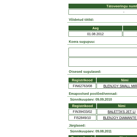
Tätoveeringu num
-
Võidetud tiitlid:
Aeg
01.08.2012
Koera sugupuu:
Otsesed sugulased:
Registrikood
Nimi
FIN62763/08
BLENJOY SMALL MI
Emapoolsed poolõed/vennad:
Sünnikuupäev: 09.09.2010
Registrikood
Nimi
FIN39433/02
BALETTA'S JET LI
FI52849/10
BLENJOY DIAMANTE 
Järglased:
Sünnikuupäev: 09.08.2011