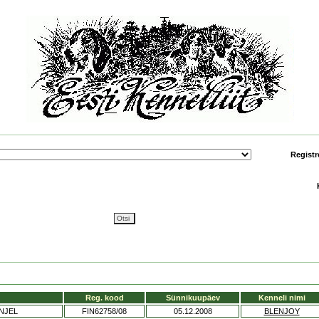
Registr
Reg. kood
Sünnikuupäev
Kenneli nimi
NJEL
FIN62758/08
05.12.2008
BLENJOY