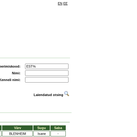
EN
EE
eerimiskood:
Nimi:
Kenneli nimi:
Laiendatud otsing
Värv
Sugu
Saba
BLENHEIM
Isane
-