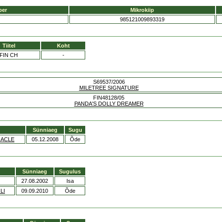
ber
Mikrokiip
985121009893319
Tiitel
Koht
FIN CH
-
S69537/2006
MILETREE SIGNATURE
FIN48128/05
PANDA'S DOLLY DREAMER
Sünniaeg
Sugu
RACLE
05.12.2008
Õde
Sünniaeg
Sugulus
27.08.2002
Isa
LI
09.09.2010
Õde