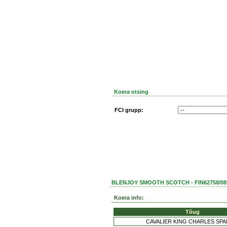
Koera otsing
FCI grupp:
BLENJOY SMOOTH SCOTCH - FIN62758/08
Koera info:
Tõug
CAVALIER KING CHARLES SPA