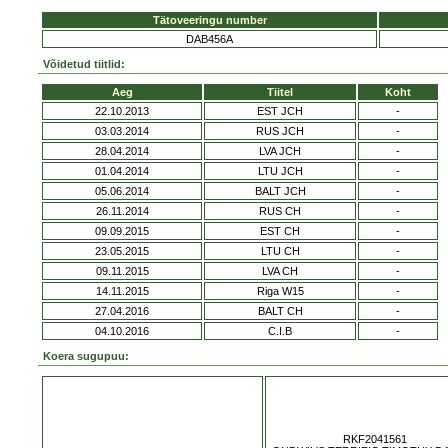
Tätoveeringu number
DAB456A
Võidetud tiitlid:
Aeg
Tiitel
Koht
22.10.2013
EST JCH
-
03.03.2014
RUS JCH
-
28.04.2014
LVA JCH
-
01.04.2014
LTU JCH
-
05.06.2014
BALT JCH
-
26.11.2014
RUS CH
-
09.09.2015
EST CH
-
23.05.2015
LTU CH
-
09.11.2015
LVA CH
-
14.11.2015
Riga W15
-
27.04.2016
BALT CH
-
04.10.2016
C.I.B
-
Koera sugupuu:
RKF2041561