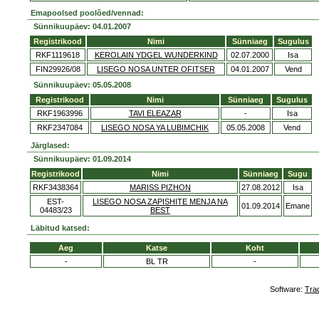
Emapoolsed poolõed/vennad:
Sünnikuupäev: 04.01.2007
Registrikood
Nimi
Sünniaeg
Sugulus
RKF1119618
KEROLAIN YDGEL WUNDERKIND
02.07.2000
Isa
FIN29926/08
LISEGO NOSA UNTER OFITSER
04.01.2007
Vend
Sünnikuupäev: 05.05.2008
Registrikood
Nimi
Sünniaeg
Sugulus
RKF1963996
TAVI ELEAZAR
-
Isa
RKF2347084
LISEGO NOSA YA LUBIMCHIK
05.05.2008
Vend
Järglased:
Sünnikuupäev: 01.09.2014
Registrikood
Nimi
Sünniaeg
Sugu
RKF3438364
MARISS PIZHON
27.08.2012
Isa
EST-
LISEGO NOSA ZAPISHITE MENJA NA
01.09.2014
Emane
04483/23
BEST
Läbitud katsed:
Aeg
Katse
Koht
-
BL TR
-
Software:
Tra