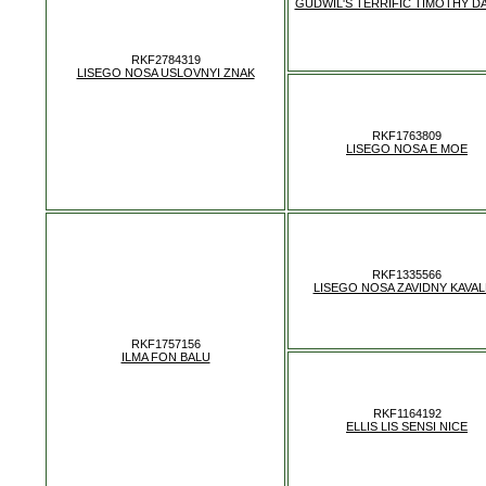
GUDWIL'S TERRIFIC TIMOTHY D
RKF2784319
LISEGO NOSA USLOVNYI ZNAK
RKF1763809
LISEGO NOSA E MOE
RKF1335566
LISEGO NOSA ZAVIDNY KAVA
RKF1757156
ILMA FON BALU
RKF1164192
ELLIS LIS SENSI NICE