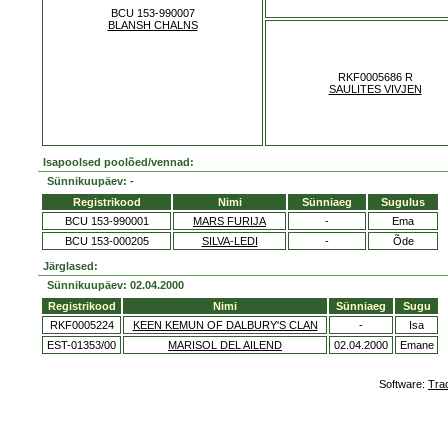
BCU 153-990007
BLANSH CHALNS
RKF0005686 R
SAULITES VIVJEN
Isapoolsed poolõed/vennad:
Sünnikuupäev: -
Registrikood
Nimi
Sünniaeg
Sugulus
BCU 153-990001
MARS FURIJA
-
Ema
BCU 153-000205
SILVA-LEDI
-
Õde
Järglased:
Sünnikuupäev: 02.04.2000
Registrikood
Nimi
Sünniaeg
Sugu
RKF0005224
KEEN KEMUN OF DALBURY'S CLAN
-
Isa
EST-01353/00
MARISOL DEL AILEND
02.04.2000
Emane
Software:
Tra