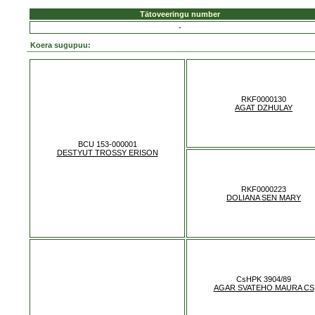
Tätoveeringu number
-
Koera sugupuu:
RKF0000130
AGAT DZHULAY
BCU 153-000001
DESTYUT TROSSY ERISON
RKF0000223
DOLIANA SEN MARY
CsHPK 3904/89
AGAR SVATEHO MAURA CS