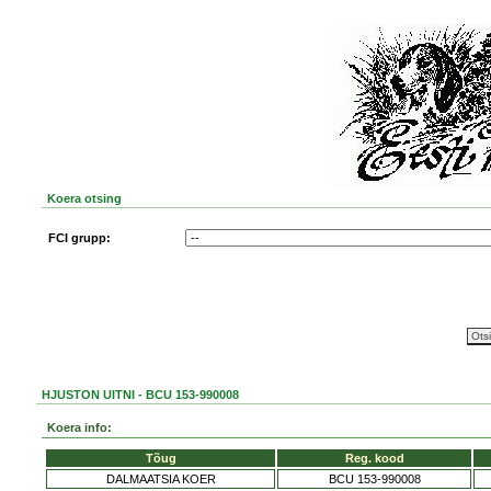
Koera otsing
FCI grupp:
HJUSTON UITNI - BCU 153-990008
Koera info:
Tõug
Reg. kood
DALMAATSIA KOER
BCU 153-990008