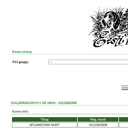
Koera otsing
FCI grupp:
GOLDDRAGON FLY SO HIGH - S12156/2008
Koera info:
Tõug
Reg. kood
AFGANISTANI HURT
S12156/2008