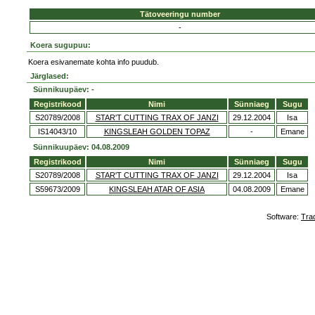
Tätoveeringu number
-
Koera sugupuu:
Koera esivanemate kohta info puudub.
Järglased:
Sünnikuupäev: -
Registrikood
Nimi
Sünniaeg
Sugu
S20789/2008
STAR'T CUTTING TRAX OF JANZI
29.12.2004
Isa
IS14043/10
KINGSLEAH GOLDEN TOPAZ
-
Emane
Sünnikuupäev: 04.08.2009
Registrikood
Nimi
Sünniaeg
Sugu
S20789/2008
STAR'T CUTTING TRAX OF JANZI
29.12.2004
Isa
S59673/2009
KINGSLEAH ATAR OF ASIA
04.08.2009
Emane
Software:
Tra