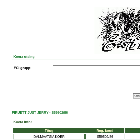
Koera otsing
FCI grupp:
PIRUETT JUST JERRY - S59502/86
Koera info:
Tõug
Reg. kood
DALMAATSIA KOER
S59502/86