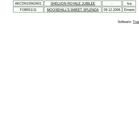
AKCDN15562601
SHELVON ROYALE JUBILEE
-
Isa
FI38551/11
MOOSEHILL'S SWEET SPLENDA
09.12.2006
Emane
Software:
Tra