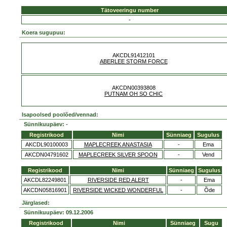
Tätoveeringu number
-
Koera sugupuu:
AKCDL91412101
ABERLEE STORM FORCE
AKCDN00393808
PUTNAM OH SO CHIC
Isapoolsed poolõed/vennad:
Sünnikuupäev: -
Registrikood
Nimi
Sünniaeg
Sugulus
AKCDL90100003
MAPLECREEK ANASTASIA
-
Ema
AKCDN04791602
MAPLECREEK SILVER SPOON
-
Vend
Registrikood
Nimi
Sünniaeg
Sugulus
AKCDL82249801
RIVERSIDE RED ALERT
-
Ema
AKCDN05816901
RIVERSIDE WICKED WONDERFUL
-
Õde
Järglased:
Sünnikuupäev: 09.12.2006
Registrikood
Nimi
Sünniaeg
Sugu