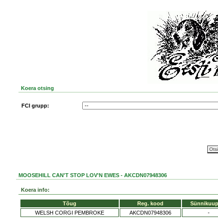
Koera otsing
FCI grupp:
MOOSEHILL CAN'T STOP LOV'N EWES - AKCDN07948306
Koera info:
Tõug
Reg. kood
Sünnikuup
WELSH CORGI PEMBROKE
AKCDN07948306
-