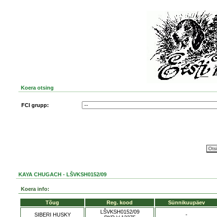
Koera otsing
FCI grupp:
KAYA CHUGACH - LŠVKSH0152/09
Koera info:
Tõug
Reg. kood
Sünnikuupäev
LŠVKSH0152/09
SIBERI HUSKY
-