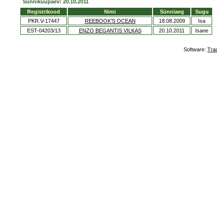
Sünnikuupäev: 20.10.2011
Registrikood
Nimi
Sünniaeg
Sugu
PKR.V-17447
REEBOOK'S OCEAN
18.08.2009
Isa
EST-04203/13
ENZO BEGANTIS VILKAS
20.10.2011
Isane
Software:
Tra