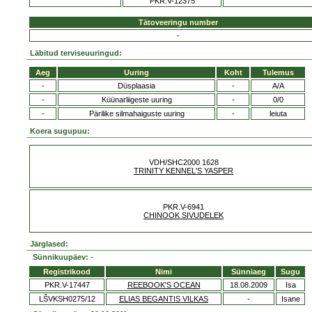
PKR.V-12375
Tätoveeringu number
-
Läbitud terviseuuringud:
Aeg
Uuring
Koht
Tulemus
-
Düsplaasia
-
A/A
-
Küünarliigeste uuring
-
0/0
-
Pärilike silmahaiguste uuring
-
leiuta
Koera sugupuu:
VDH/SHC2000 1628
TRINITY KENNEL'S YASPER
PKR.V-6941
CHINOOK SIVUDELEK
Järglased:
Sünnikuupäev: -
Registrikood
Nimi
Sünniaeg
Sugu
PKR.V-17447
REEBOOK'S OCEAN
18.08.2009
Isa
LŠVKSH0275/12
ELIAS BEGANTIS VILKAS
-
Isane