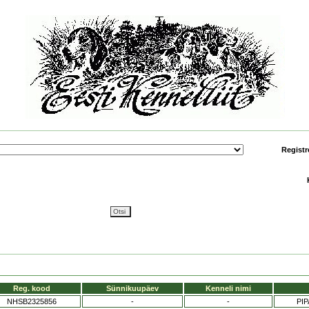
Registr
Reg. kood
Sünnikuupäev
Kenneli nimi
NHSB2325856
-
-
PI