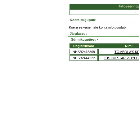
Tätoveering
-
Koera sugupuu:
Koera esivanemate kohta info puudub.
Järglased:
Sünnikuupäev: -
Registrikood
Nimi
NHSB2418869
TOMBOLA'S KI
NHSB2444222
JUSTIN-STAR V.D'N 