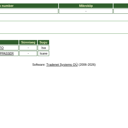
u number
Mikrokiip
-
Sünniaeg
Sugu
TO
-
Isa
OPPASSER
-
Isane
Software:
Tradenet Systems OÜ
(2006-2026)