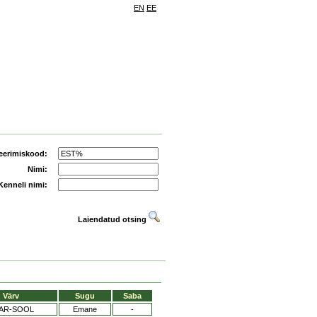
EN
EE
eerimiskood:
Nimi:
Kenneli nimi:
Laiendatud otsing
Värv
Sugu
Saba
PAR-SOOL
Emane
-