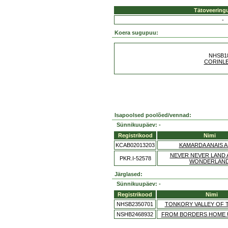
Tätoveering
-
Koera sugupuu:
NHSB1
CORINL
Isapoolsed poolõed/vennad:
Sünnikuupäev: -
Registrikood
Nimi
KCAB02013203
KAMARDA ANAIS A
NEVER NEVER LAND A
PKR.I-52578
WONDERLAN
Järglased:
Sünnikuupäev: -
Registrikood
Nimi
NHSB2350701
TONKORY VALLEY OF 
NSHB2468932
FROM BORDERS HOME 