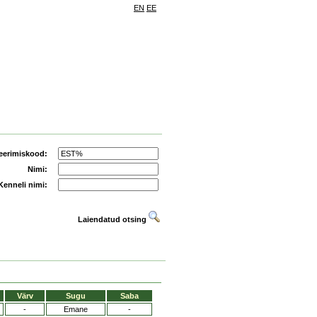
EN
EE
eerimiskood:
Nimi:
Kenneli nimi:
Laiendatud otsing
Värv
Sugu
Saba
-
Emane
-