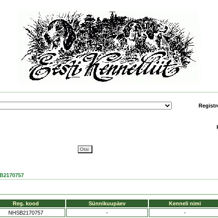
Registr
B2170757
Reg. kood
Sünnikuupäev
Kenneli nimi
NHSB2170757
-
-