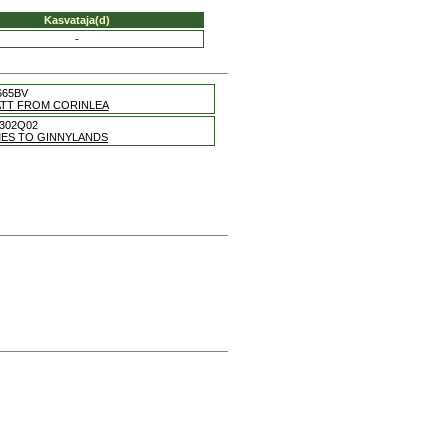
Kasvataja(d)
-
665BV
ATT FROM CORINLEA
302Q02
MES TO GINNYLANDS