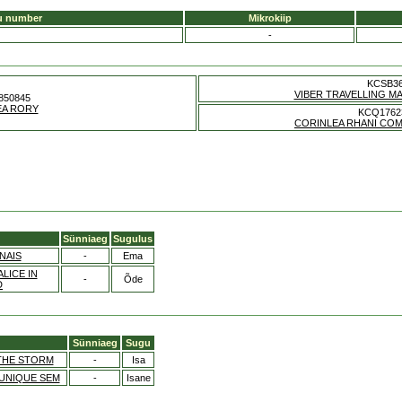
u number
Mikrokiip
-
KCSB3
VIBER TRAVELLING M
850845
EA RORY
KCQ1762
CORINLEA RHANI CO
Sünniaeg
Sugulus
NAIS
-
Ema
LICE IN
-
Õde
D
Sünniaeg
Sugu
THE STORM
-
Isa
UNIQUE SEM
-
Isane