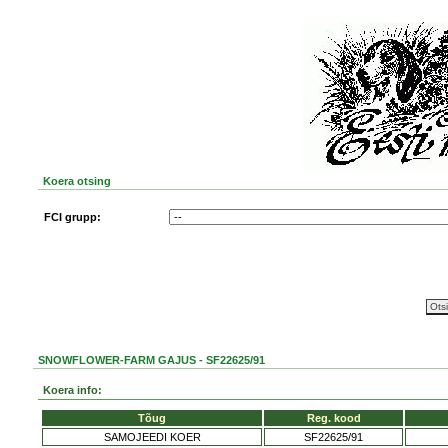
Koera otsing
FCI grupp:
SNOWFLOWER-FARM GAJUS - SF22625/91
Koera info:
Tõug
Reg. kood
SAMOJEEDI KOER
SF22625/91