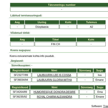
Tätoveeringu number
-
Läbitud terviseuuringud:
Aeg
Uuring
Koht
Tulemus
-
Düsplaasia
-
A2
Võidetud tiitlid:
Aeg
Tiitel
Koht
-
FIN CH
-
Koera sugupuu:
Koera esivanemate kohta info puudub.
Järglased:
Sünnikuupäev: -
Registrikood
Nimi
Sünniaeg
Sugu
SF23277/89
LAUBUURIN LEE IS COSSA
-
Isa
SF39034/94
LAUBUURIN GLORIA WITHA
-
Emane
Registrikood
Nimi
Sünniaeg
Sugu
SF34264/89
HUMORESQUE DONORA DESIRE
-
Ema
SF39235/92
ROYAL CHARM ALEXANDRA
-
Emane
Software:
Tra