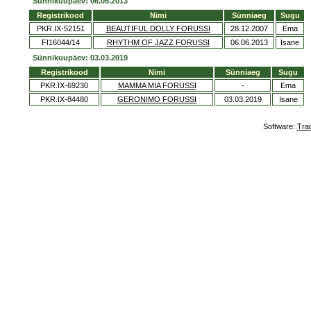
Sünnikuupäev: 06.06.2013
Registrikood
Nimi
Sünniaeg
Sugu
PKR.IX-52151
BEAUTIFUL DOLLY FORUSSI
28.12.2007
Ema
FI16044/14
RHYTHM OF JAZZ FORUSSI
06.06.2013
Isane
Sünnikuupäev: 03.03.2019
Registrikood
Nimi
Sünniaeg
Sugu
PKR.IX-69230
MAMMA MIA FORUSSI
-
Ema
PKR.IX-84480
GERONIMO FORUSSI
03.03.2019
Isane
Software:
Tra