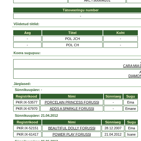
AKCTS00896201
Tätoveeringu number
-
Võidetud tiitlid:
Aeg
Tiitel
Koht
-
POL JCH
-
-
POL CH
-
Koera sugupuu:
CARA MIA
DIAMO
Järglased:
Sünnikuupäev: -
Registrikood
Nimi
Sünniaeg
Sugu
PKR.IX-53577
PORCELAIN PRINCESS FORUSSI
-
Ema
PKR.IX-67970
ADDS A SPARKLE FORUSSI
-
Emane
Sünnikuupäev: 21.04.2012
Registrikood
Nimi
Sünniaeg
Sugu
PKR.IX-52151
BEAUTIFUL DOLLY FORUSSI
28.12.2007
Ema
PKR.IX-61417
POWER PLAY FORUSSI
21.04.2012
Isane