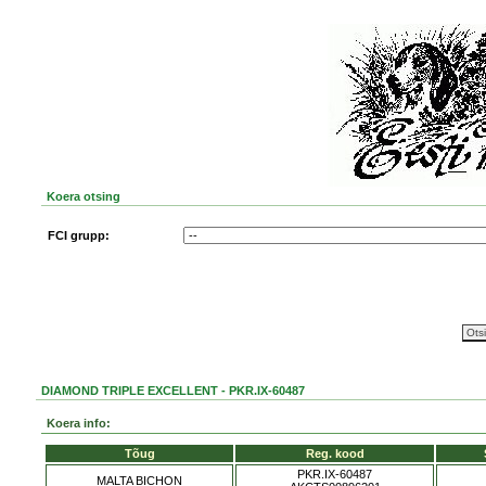
Koera otsing
FCI grupp:
DIAMOND TRIPLE EXCELLENT - PKR.IX-60487
Koera info:
Tõug
Reg. kood
PKR.IX-60487
MALTA BICHON