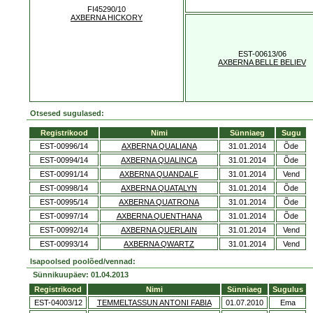
FI45290/10
AXBERNA HICKORY
EST-00613/06
AXBERNA BELLE BELIEV
Otsesed sugulased:
Registrikood
Nimi
Sünniaeg
Sugu
EST-00996/14
AXBERNA QUALIANA
31.01.2014
Õde
EST-00994/14
AXBERNA QUALINCA
31.01.2014
Õde
EST-00991/14
AXBERNA QUANDALF
31.01.2014
Vend
EST-00998/14
AXBERNA QUATALYN
31.01.2014
Õde
EST-00995/14
AXBERNA QUATRONA
31.01.2014
Õde
EST-00997/14
AXBERNA QUENTHANA
31.01.2014
Õde
EST-00992/14
AXBERNA QUERLAIN
31.01.2014
Vend
EST-00993/14
AXBERNA QWARTZ
31.01.2014
Vend
Isapoolsed poolõed/vennad:
Sünnikuupäev: 01.04.2013
Registrikood
Nimi
Sünniaeg
Sugulus
EST-04003/12
TEMMELTASSUN ANTONI FABIA
01.07.2010
Ema