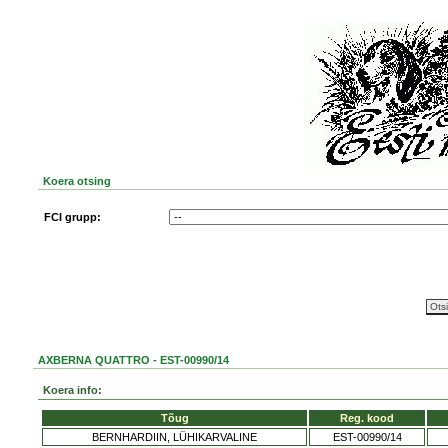
Koera otsing
FCI grupp:
AXBERNA QUATTRO - EST-00990/14
Koera info:
Tõug
Reg. kood
BERNHARDIIN, LÜHIKARVALINE
EST-00990/14