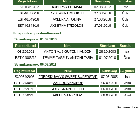
Registrikood
Nimi
Sünniaeg
Sugulus
EST-03192/12
AXBERNA OCTAVIA
02.08.2012
Ema
EST-01850/16
AXBERNA TIMBUKTU
27.03.2016
Õde
EST-01849/16
AXBERNA TONNA
27.03.2016
Õde
EST-01848/16
AXBERNA TRIZOLDE
27.03.2016
Õde
Emapoolsed poolõed/vennad:
Sünnikuupäev: 01.07.2010
Registrikood
Nimi
Sünniaeg
Sugulus
ÖHZB2561
ANTON AUS GUTEN HÄNDEN
28.10.2003
Isa
EST-04003/12
TEMMELTASSUN ANTONI FABIA
01.07.2010
Õde
Sünnikuupäev: 06.09.2011
Registrikood
Nimi
Sünniaeg
Sugulus
S39964/2005
FREDSDUVAN'S SWEET SUPERSTAR
07.05.2005
Isa
EST-03590/11
AXBERNA NAABOB
06.09.2011
Vend
EST-03591/11
AXBERNA NICCOLO
06.09.2011
Vend
EST-03589/11
AXBERNA NICKLAS
06.09.2011
Vend
Software:
Tra