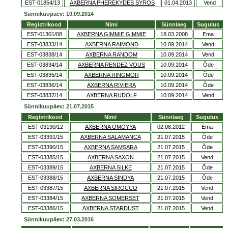
EST-01854/13
AXBERNA PHEREKYDES SYROS
01.04.2013
Vend
Sünnikuupäev: 10.09.2014
Registrikood
Nimi
Sünniaeg
Sugulus
EST-01301/08
AXBERNA GIMMIE GIMMIE
18.03.2008
Ema
EST-03833/14
AXBERNA RAIMOND
10.09.2014
Vend
EST-03838/14
AXBERNA RANDOM
10.09.2014
Vend
EST-03834/14
AXBERNA RENDEZ VOUS
10.09.2014
Õde
EST-03835/14
AXBERNA RINGMOR
10.09.2014
Õde
EST-03836/14
AXBERNA RIVIERA
10.09.2014
Õde
EST-03837/14
AXBERNA RUDOLF
10.09.2014
Vend
Sünnikuupäev: 21.07.2015
Registrikood
Nimi
Sünniaeg
Sugulus
EST-03190/12
AXBERNA OMOYYA
02.08.2012
Ema
EST-03391/15
AXBERNA SALAMANCA
21.07.2015
Õde
EST-03390/15
AXBERNA SAMSARA
21.07.2015
Õde
EST-03385/15
AXBERNA SAXON
21.07.2015
Vend
EST-03389/15
AXBERNA SILKE
21.07.2015
Õde
EST-03388/15
AXBERNA SINDYA
21.07.2015
Õde
EST-03387/15
AXBERNA SIROCCO
21.07.2015
Vend
EST-03384/15
AXBERNA SOMERSET
21.07.2015
Vend
EST-03386/15
AXBERNA STARDUST
21.07.2015
Vend
Sünnikuupäev: 27.03.2016