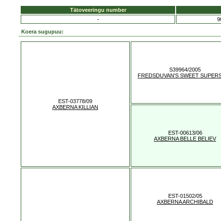
Tätoveeringu number
-
9
Koera sugupuu:
S39964/2005
FREDSDUVAN'S SWEET SUPER
EST-03778/09
AXBERNA KILLIAN
EST-00613/06
AXBERNA BELLE BELIEV
EST-01502/05
AXBERNA ARCHIBALD