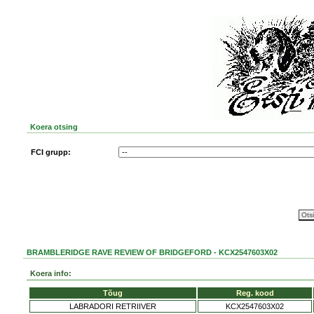
Koera otsing
FCI grupp:
BRAMBLERIDGE RAVE REVIEW OF BRIDGEFORD - KCX2547603X02
Koera info:
Tõug
Reg. kood
LABRADORI RETRIIVER
KCX2547603X02