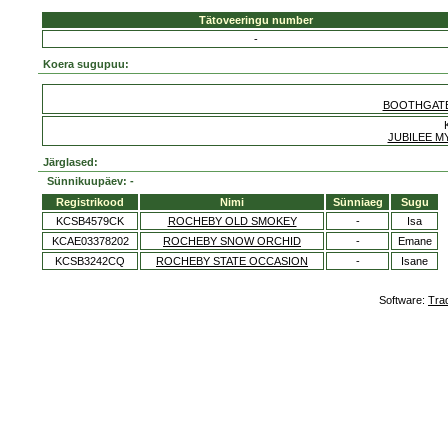
Tätoveeringu number
-
Koera sugupuu:
BOOTHGATE
JUBILEE M
Järglased:
Sünnikuupäev: -
Registrikood
Nimi
Sünniaeg
Sugu
KCSB4579CK
ROCHEBY OLD SMOKEY
-
Isa
KCAE03378202
ROCHEBY SNOW ORCHID
-
Emane
KCSB3242CQ
ROCHEBY STATE OCCASION
-
Isane
Software:
Tra