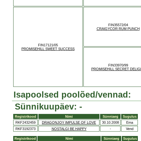
FIN35572/04
CRAIGYCOR RUM PUNCH
FIN17121/05
PROMISEHILL SWEET SUCCESS
FIN33970/99
PROMISEHILL SECRET DELIG
Isapoolsed poolõed/vennad:
Sünnikuupäev: -
Registrikood
Nimi
Sünniaeg
Sugulus
RKF2432459
DRAGONJOY IMPULSE OF LOVE
30.10.2008
Ema
RKF3192373
NOSTALGI BE HAPPY
-
Vend
Registrikood
Nimi
Sünniaeg
Sugulus