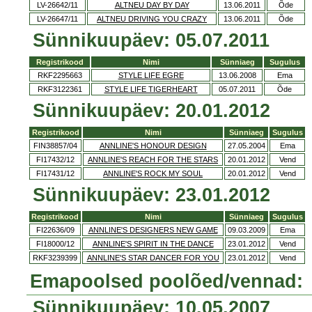
LV-26642/11
ALTNEU DAY BY DAY
13.06.2011
Õde
LV-26647/11
ALTNEU DRIVING YOU CRAZY
13.06.2011
Õde
Sünnikuupäev: 05.07.2011
Registrikood
Nimi
Sünniaeg
Sugulus
RKF2295663
STYLE LIFE EGRE
13.06.2008
Ema
RKF3122361
STYLE LIFE TIGERHEART
05.07.2011
Õde
Sünnikuupäev: 20.01.2012
Registrikood
Nimi
Sünniaeg
Sugulus
FIN38857/04
ANNLINE'S HONOUR DESIGN
27.05.2004
Ema
FI17432/12
ANNLINE'S REACH FOR THE STARS
20.01.2012
Vend
FI17431/12
ANNLINE'S ROCK MY SOUL
20.01.2012
Vend
Sünnikuupäev: 23.01.2012
Registrikood
Nimi
Sünniaeg
Sugulus
FI22636/09
ANNLINE'S DESIGNERS NEW GAME
09.03.2009
Ema
FI18000/12
ANNLINE'S SPIRIT IN THE DANCE
23.01.2012
Vend
RKF3239399
ANNLINE'S STAR DANCER FOR YOU
23.01.2012
Vend
Emapoolsed poolõed/vennad:
Sünnikuupäev: 10.05.2007