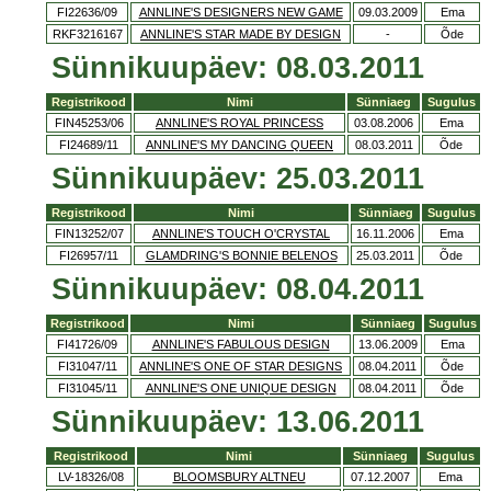
FI22636/09
ANNLINE'S DESIGNERS NEW GAME
09.03.2009
Ema
RKF3216167
ANNLINE'S STAR MADE BY DESIGN
-
Õde
Sünnikuupäev: 08.03.2011
Registrikood
Nimi
Sünniaeg
Sugulus
FIN45253/06
ANNLINE'S ROYAL PRINCESS
03.08.2006
Ema
FI24689/11
ANNLINE'S MY DANCING QUEEN
08.03.2011
Õde
Sünnikuupäev: 25.03.2011
Registrikood
Nimi
Sünniaeg
Sugulus
FIN13252/07
ANNLINE'S TOUCH O'CRYSTAL
16.11.2006
Ema
FI26957/11
GLAMDRING'S BONNIE BELENOS
25.03.2011
Õde
Sünnikuupäev: 08.04.2011
Registrikood
Nimi
Sünniaeg
Sugulus
FI41726/09
ANNLINE'S FABULOUS DESIGN
13.06.2009
Ema
FI31047/11
ANNLINE'S ONE OF STAR DESIGNS
08.04.2011
Õde
FI31045/11
ANNLINE'S ONE UNIQUE DESIGN
08.04.2011
Õde
Sünnikuupäev: 13.06.2011
Registrikood
Nimi
Sünniaeg
Sugulus
LV-18326/08
BLOOMSBURY ALTNEU
07.12.2007
Ema