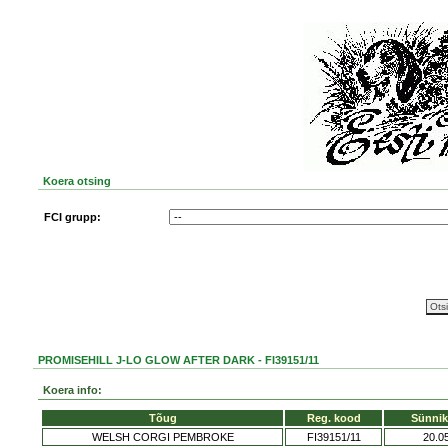
Koera otsing
FCI grupp:
PROMISEHILL J-LO GLOW AFTER DARK - FI39151/11
Koera info:
Tõug
Reg. kood
Sünni
WELSH CORGI PEMBROKE
FI39151/11
20.0