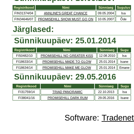
Registrikood
Nimi
Sünniaeg
Sugulus
FIN31374/04
ANNLINE'S GREAT CHANCE
09.05.2004
Isa
FIN34646/07
PROMISEHILL SHOW MUST GO ON
10.05.2007
Õde
Järglased:
Sünnikuupäev: 25.01.2014
Registrikood
Nimi
Sünniaeg
Sugu
FI50482/10
PROMISEHILL NO GREATER KISS
12.08.2010
Isa
FI18633/14
PROMISEHILL MADE TO GLOW
25.01.2014
Isane
FI18634/14
PROMISEHILL MAKE ME GLOW
25.01.2014
Emane
Sünnikuupäev: 29.05.2016
Registrikood
Nimi
Sünniaeg
Sugu
FI31759/14
TRIAD PANORAMIC
22.10.2013
Isa
FI38041/16
PROMISEHILL DARK RUM
29.05.2016
Isane
Software:
Tradene