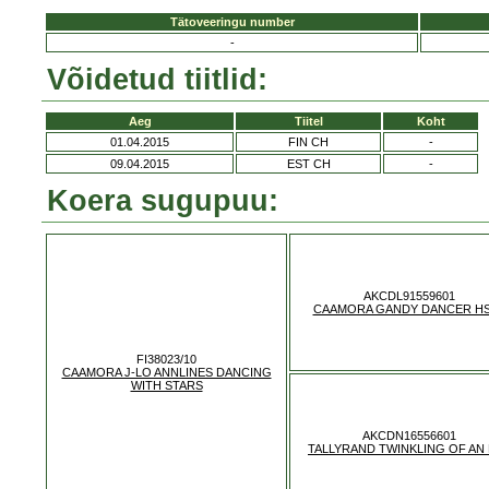
Tätoveeringu number
-
Võidetud tiitlid:
Aeg
Tiitel
Koht
01.04.2015
FIN CH
-
09.04.2015
EST CH
-
Koera sugupuu:
AKCDL91559601
CAAMORA GANDY DANCER H
FI38023/10
CAAMORA J-LO ANNLINES DANCING
WITH STARS
AKCDN16556601
TALLYRAND TWINKLING OF AN