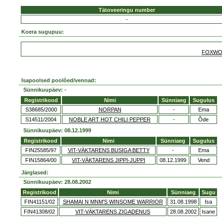
Tätoveeringu number
-
Koera sugupuu:
FOXWO
Isapoolsed poolõed/vennad:
Sünnikuupäev: -
Registrikood
Nimi
Sünniaeg
Sugulus
S38685/2000
NORPAN
-
Ema
S14511/2004
NOBLE ART HOT CHILI PEPPER
-
Õde
Sünnikuupäev: 08.12.1999
Registrikood
Nimi
Sünniaeg
Sugulus
FIN25585/97
VIT-VÄKTARENS BUSIGA BETTY
-
Ema
FIN15864/00
VIT-VÄKTARENS JIPPI-JUPPI
08.12.1999
Vend
Järglased:
Sünnikuupäev: 28.08.2002
Registrikood
Nimi
Sünniaeg
Sugu
FIN41151/02
SHAMAI N MNM'S WINSOME WARRIOR
31.08.1998
Isa
FIN41308/02
VIT-VÄKTARENS ZIGADENUS
28.08.2002
Isane