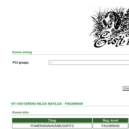
Koera otsing
FCI grupp:
VIT-VÄKTARENS MILDA MATILDA - FIN15895/00
Koera info:
Tõug
Reg. kood
POMERANIAN/KÄÄBUSSPITS
FIN15895/00