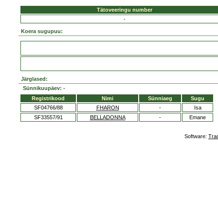
Tätoveeringu number
-
Koera sugupuu:
Järglased:
Sünnikuupäev: -
Registrikood
Nimi
Sünniaeg
Sugu
SF04766/88
FHARON
-
Isa
SF33557/91
BELLADONNA
-
Emane
Software:
Tra