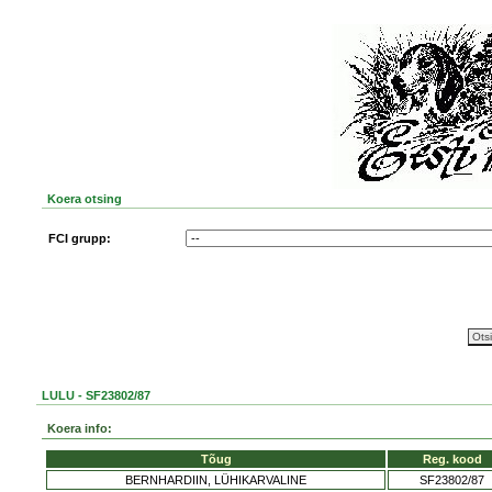
Koera otsing
FCI grupp:
LULU - SF23802/87
Koera info:
Tõug
Reg. kood
BERNHARDIIN, LÜHIKARVALINE
SF23802/87