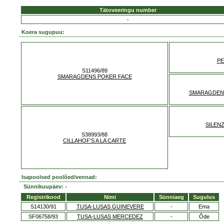
Tätoveeringu number
-
Koera sugupuu:
PE
S11496/89
SMARAGDENS POKER FACE
SMARAGDENS
SILEN
S38993/88
CILLAHOF'S A LA CARTE
Isapoolsed poolõed/vennad:
Sünnikuupäev: -
Registrikood
Nimi
Sünniaeg
Sugulus
S14130/91
TUSA-LUSAS GUINEVERE
-
Ema
SF06758/93
TUSA-LUSAS MERCEDEZ
-
Õde