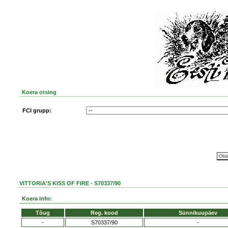
Koera otsing
FCI grupp:
VITTORIA'S KISS OF FIRE - S70337/90
Koera info:
Tõug
Reg. kood
Sünnikuupäev
-
S70337/90
-