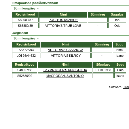
Emapoolsed poolõed/vennad:
Sünnikuupäev: -
Registrikood
Nimi
Sünniaeg
Sugulus
S50609/87
POCITOS IVANHOE
-
Isa
S66880/89
VITTORIA'S TRUE LOVE
-
Õde
Järglased:
Sünnikuupäev: -
Registrikood
Nimi
Sünniaeg
Sugu
S33723/93
VITTORIA'S CASANOVA
-
Ema
LOI 98/44632
VITTORIA'S KILROY
-
Isane
Registrikood
Nimi
Sünniaeg
Sugu
S48927/88
SKYMNINGEN'S KUNIGUNDA
01.01.1988
Ema
S52880/92
MACRODAHLS ANTONIO
-
Isane
Software:
Tra