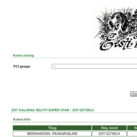
Koera otsing
FCI grupp:
EST KALVANA SELFFI SUPER STAR - EST-02739/14
Koera info:
Tõug
Reg. kood
S
BERNHARDIIN, PIKAKARVALINE
EST-02739/14