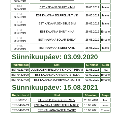
03627/19
EST-
EST KALVANA SAPPY KIMM
28.06.2019
Isane
03629/19
EST-
EST KALVANA SELFRELIANT VIK
28.06.2019
Isane
03631/19
EST-
EST KALVANA SENSIBLE SIM
28.06.2019
Isane
03628/19
EST-
EST KALVANA SHINY NINA
28.06.2019
Emane
03632/19
EST-
EST KALVANA SOLAR EMELY
28.06.2019
Emane
03633/19
EST-
EST KALVANA SWEET AXEL
28.06.2019
Isane
03630/19
Sünnikuupäev: 03.09.2020
Registrikood
Nimi
Sünniaeg
Sugu
EST-01217/15
LUMELAVIIN BRILLIANT KIND OF HEART
11.03.2015
Isa
EST-04326/20
EST KALVANA CHARMING STELLA
03.09.2020
Emane
EST-04327/20
EST KALVANA SUPREMACY SOFFIT
03.09.2020
Emane
Sünnikuupäev: 15.08.2021
Registrikood
Nimi
Sünniaeg
Sugu
EST-00625/19
BELOVED KING GENRI STIV
26.09.2018
Isa
EST-04904/21
EST KALVANA SAINT-TEIFF MAGIC
15.08.2021
Isane
EST-04905/21
EST KALVANA SANTTI MAGIC
15.08.2021
Emane