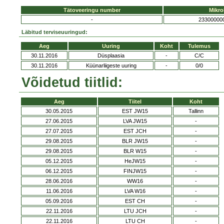
Tätoveeringu number
Mikro
-
23300000
Läbitud terviseuuringud:
Aeg
Uuring
Koht
Tulemus
30.11.2016
Düsplaasia
-
C/C
30.11.2016
Küünarliigeste uuring
-
0/0
Võidetud tiitlid:
Aeg
Tiitel
Koht
30.05.2015
EST JW15
Tallinn
27.06.2015
LVA JW15
-
27.07.2015
EST JCH
-
29.08.2015
BLR JW15
-
29.08.2015
BLR W15
-
05.12.2015
HeJW15
-
06.12.2015
FINJW15
-
28.06.2016
WW16
-
11.06.2016
LVA W16
-
05.09.2016
EST CH
-
22.11.2016
LTU JCH
-
22.11.2016
LTU CH
-