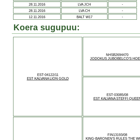
28.11.2016
LVA JCH
-
28.11.2016
LVA CH
-
12.11.2016
BALT W17
-
Koera sugupuu:
NHSB2694470
JODOKUS JUBOBELCO'S HO
EST-04122/11
EST KALVANA LION GOLD
EST-03085/08
EST KALVANA STEFFI QUEE
FIN13193/08
KING-BARONEN'S RULES THE 