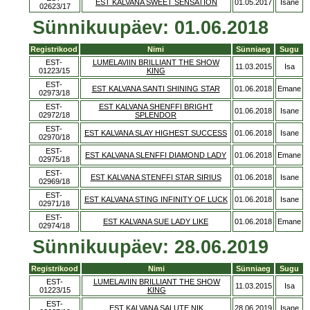
EST KALVANA SWEET SENSATION
01.05.2017
Isane
02623/17
Sünnikuupäev: 01.06.2018
Registrikood
Nimi
Sünniaeg
Sugu
EST-
LUMELAVIIN BRILLIANT THE SHOW
11.03.2015
Isa
01223/15
KING
EST-
EST KALVANA SANTI SHINING STAR
01.06.2018
Emane
02973/18
EST-
EST KALVANA SHENFFI BRIGHT
01.06.2018
Isane
02972/18
SPLENDOR
EST-
EST KALVANA SLAY HIGHEST SUCCESS
01.06.2018
Isane
02970/18
EST-
EST KALVANA SLENFFI DIAMOND LADY
01.06.2018
Emane
02975/18
EST-
EST KALVANA STENFFI STAR SIRIUS
01.06.2018
Isane
02969/18
EST-
EST KALVANA STING INFINITY OF LUCK
01.06.2018
Isane
02971/18
EST-
EST KALVANA SUE LADY LIKE
01.06.2018
Emane
02974/18
Sünnikuupäev: 28.06.2019
Registrikood
Nimi
Sünniaeg
Sugu
EST-
LUMELAVIIN BRILLIANT THE SHOW
11.03.2015
Isa
01223/15
KING
EST-
EST KALVANA SALUTE NIK
28.06.2019
Isane