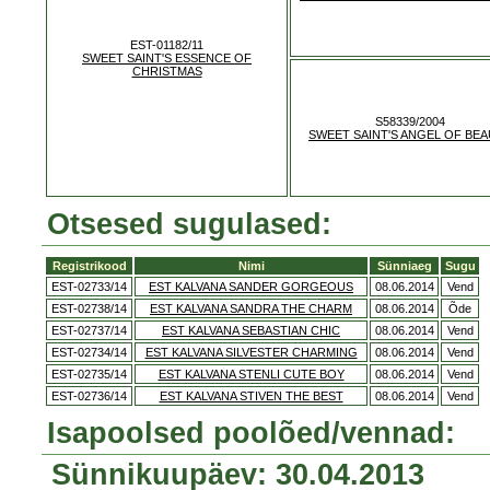
EST-01182/11
SWEET SAINT'S ESSENCE OF
CHRISTMAS
S58339/2004
SWEET SAINT'S ANGEL OF BE
Otsesed sugulased:
Registrikood
Nimi
Sünniaeg
Sugu
EST-02733/14
EST KALVANA SANDER GORGEOUS
08.06.2014
Vend
EST-02738/14
EST KALVANA SANDRA THE CHARM
08.06.2014
Õde
EST-02737/14
EST KALVANA SEBASTIAN CHIC
08.06.2014
Vend
EST-02734/14
EST KALVANA SILVESTER CHARMING
08.06.2014
Vend
EST-02735/14
EST KALVANA STENLI CUTE BOY
08.06.2014
Vend
EST-02736/14
EST KALVANA STIVEN THE BEST
08.06.2014
Vend
Isapoolsed poolõed/vennad:
Sünnikuupäev: 30.04.2013