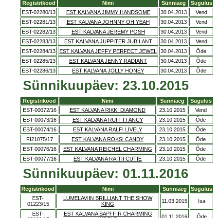
Registrikood
Nimi
Sünniaeg
Sugulus
EST-02280/13
EST KALVANA JIMMY HANDSOME
30.04.2013
Vend
EST-02281/13
EST KALVANA JOHNNY OH YEAH
30.04.2013
Vend
EST-02282/13
EST KALVANA JEREMY POSH
30.04.2013
Vend
EST-02283/13
EST KALVANA JUPPITER JUBILANT
30.04.2013
Vend
EST-02284/13
EST KALVANA JEFFY PERFECT JEWEL
30.04.2013
Õde
EST-02285/13
EST KALVANA JENNY RADIANT
30.04.2013
Õde
EST-02286/13
EST KALVANA JOLLY HONEY
30.04.2013
Õde
Sünnikuupäev: 23.10.2015
Registrikood
Nimi
Sünniaeg
Sugulus
EST-00072/16
EST KALVANA RIKKI DIAMOND
23.10.2015
Vend
EST-00073/16
EST KALVANA RUFFI FANCY
23.10.2015
Õde
EST-00074/16
EST KALVANA RALFI LIVELY
23.10.2015
Õde
FI21075/17
EST KALVANA ROKSI CANDY
23.10.2015
Õde
EST-00076/16
EST KALVANA REICHEL CHARMING
23.10.2015
Õde
EST-00077/16
EST KALVANA RAITII CUTIE
23.10.2015
Õde
Sünnikuupäev: 01.11.2016
Registrikood
Nimi
Sünniaeg
Sugulus
EST-
LUMELAVIIN BRILLIANT THE SHOW
11.03.2015
Isa
01223/15
KING
EST-
EST KALVANA SAPFFIR CHARMING
01.11.2016
Õde