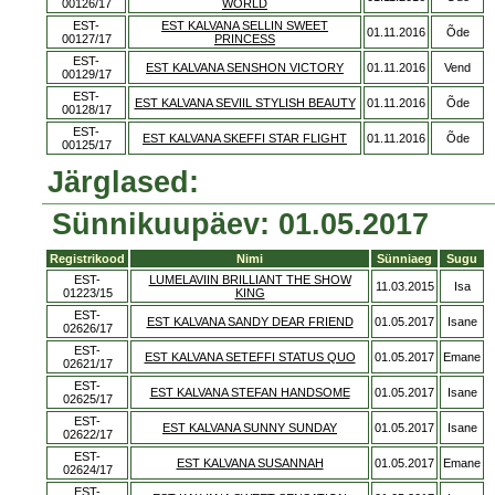
00126/17
WORLD
EST-
EST KALVANA SELLIN SWEET
01.11.2016
Õde
00127/17
PRINCESS
EST-
EST KALVANA SENSHON VICTORY
01.11.2016
Vend
00129/17
EST-
EST KALVANA SEVIIL STYLISH BEAUTY
01.11.2016
Õde
00128/17
EST-
EST KALVANA SKEFFI STAR FLIGHT
01.11.2016
Õde
00125/17
Järglased:
Sünnikuupäev: 01.05.2017
Registrikood
Nimi
Sünniaeg
Sugu
EST-
LUMELAVIIN BRILLIANT THE SHOW
11.03.2015
Isa
01223/15
KING
EST-
EST KALVANA SANDY DEAR FRIEND
01.05.2017
Isane
02626/17
EST-
EST KALVANA SETEFFI STATUS QUO
01.05.2017
Emane
02621/17
EST-
EST KALVANA STEFAN HANDSOME
01.05.2017
Isane
02625/17
EST-
EST KALVANA SUNNY SUNDAY
01.05.2017
Isane
02622/17
EST-
EST KALVANA SUSANNAH
01.05.2017
Emane
02624/17
EST-