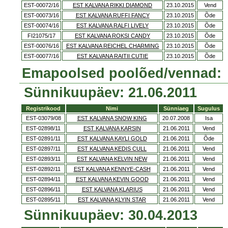
EST-00072/16
EST KALVANA RIKKI DIAMOND
23.10.2015
Vend
EST-00073/16
EST KALVANA RUFFI FANCY
23.10.2015
Õde
EST-00074/16
EST KALVANA RALFI LIVELY
23.10.2015
Õde
FI21075/17
EST KALVANA ROKSI CANDY
23.10.2015
Õde
EST-00076/16
EST KALVANA REICHEL CHARMING
23.10.2015
Õde
EST-00077/16
EST KALVANA RAITII CUTIE
23.10.2015
Õde
Emapoolsed poolõed/vennad:
Sünnikuupäev: 21.06.2011
Registrikood
Nimi
Sünniaeg
Sugulus
EST-03079/08
EST KALVANA SNOW KING
20.07.2008
Isa
EST-02898/11
EST KALVANA KARSIN
21.06.2011
Vend
EST-02891/11
EST KALVANA KAYLI GOLD
21.06.2011
Õde
EST-02897/11
EST KALVANA KEDIS CULL
21.06.2011
Vend
EST-02893/11
EST KALVANA KELVIN NEW
21.06.2011
Vend
EST-02892/11
EST KALVANA KENNYE-CASH
21.06.2011
Vend
EST-02894/11
EST KALVANA KEVIN GOOD
21.06.2011
Vend
EST-02896/11
EST KALVANA KLARIUS
21.06.2011
Vend
EST-02895/11
EST KALVANA KLYIN STAR
21.06.2011
Vend
Sünnikuupäev: 30.04.2013