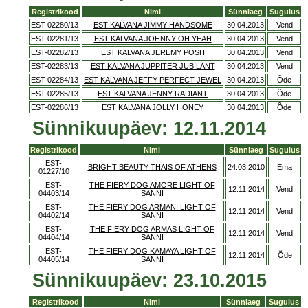
Registrikood
Nimi
Sünniaeg
Sugulus
EST-02280/13
EST KALVANA JIMMY HANDSOME
30.04.2013
Vend
EST-02281/13
EST KALVANA JOHNNY OH YEAH
30.04.2013
Vend
EST-02282/13
EST KALVANA JEREMY POSH
30.04.2013
Vend
EST-02283/13
EST KALVANA JUPPITER JUBILANT
30.04.2013
Vend
EST-02284/13
EST KALVANA JEFFY PERFECT JEWEL
30.04.2013
Õde
EST-02285/13
EST KALVANA JENNY RADIANT
30.04.2013
Õde
EST-02286/13
EST KALVANA JOLLY HONEY
30.04.2013
Õde
Sünnikuupäev: 12.11.2014
Registrikood
Nimi
Sünniaeg
Sugulus
EST-
BRIGHT BEAUTY THAIS OF ATHENS
24.03.2010
Ema
01227/10
EST-
THE FIERY DOG AMORE LIGHT OF
12.11.2014
Vend
04403/14
SANNI
EST-
THE FIERY DOG ARMANI LIGHT OF
12.11.2014
Vend
04402/14
SANNI
EST-
THE FIERY DOG ARMAS LIGHT OF
12.11.2014
Vend
04404/14
SANNI
EST-
THE FIERY DOG KAMAYA LIGHT OF
12.11.2014
Õde
04405/14
SANNI
Sünnikuupäev: 23.10.2015
Registrikood
Nimi
Sünniaeg
Sugulus