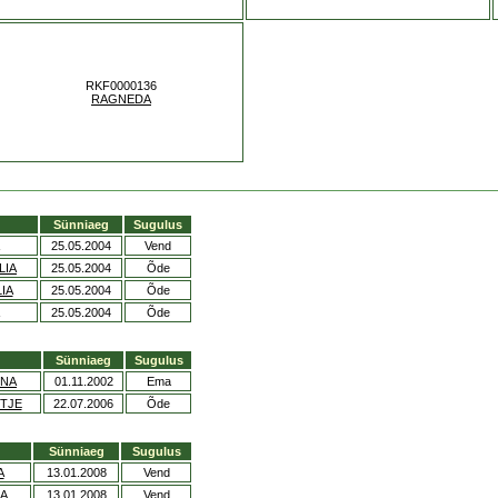
RKF0000136
RAGNEDA
Sünniaeg
Sugulus
25.05.2004
Vend
LIA
25.05.2004
Õde
IA
25.05.2004
Õde
25.05.2004
Õde
Sünniaeg
Sugulus
INA
01.11.2002
Ema
TJE
22.07.2006
Õde
Sünniaeg
Sugulus
A
13.01.2008
Vend
IA
13.01.2008
Vend