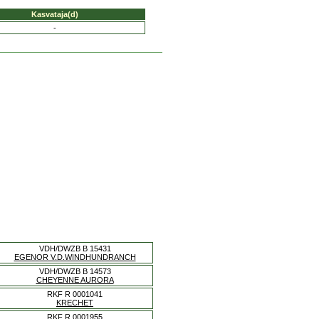
Kasvataja(d)
-
VDH/DWZB B 15431
EGENOR V.D.WINDHUNDRANCH
VDH/DWZB B 14573
CHEYENNE AURORA
RKF R 0001041
KRECHET
RKF R 0001955