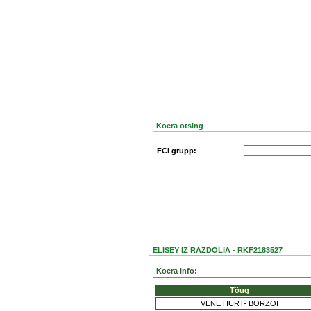
Koera otsing
FCI grupp:
ELISEY IZ RAZDOLIA - RKF2183527
Koera info:
Tõug
VENE HURT- BORZOI