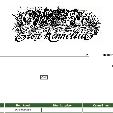
Registr
Reg. kood
Sünnikuupäev
Kenneli nimi
RKF2183527
-
-