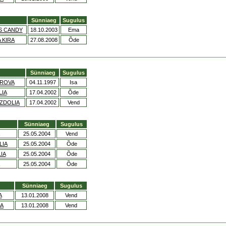
Sünniaeg
Sugulus
S CANDY
18.10.2003
Ema
 KIRA
27.08.2008
Õde
Sünniaeg
Sugulus
ROVA
04.11.1997
Isa
LIA
17.04.2002
Õde
AZDOLIA
17.04.2002
Vend
Sünniaeg
Sugulus
25.05.2004
Vend
LIA
25.05.2004
Õde
IA
25.05.2004
Õde
25.05.2004
Õde
Sünniaeg
Sugulus
A
13.01.2008
Vend
IA
13.01.2008
Vend