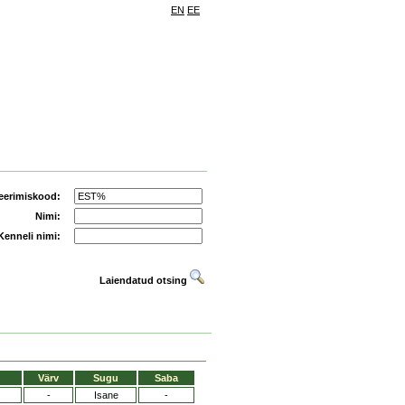
EN
EE
eerimiskood:
Nimi:
Kenneli nimi:
Laiendatud otsing
Värv
Sugu
Saba
-
Isane
-