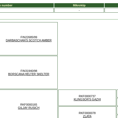
u number
Mikrokiip
-
FIN22685/99
DARBASCHAN'S SCOTCH AMBER
FIN31940/98
BORSCANA HELTER SKELTER
RKF0000737
KLINGSOR'S GAZHI
RKF0000165
GILJAY RUSICH
RKF0000078
ZLATA