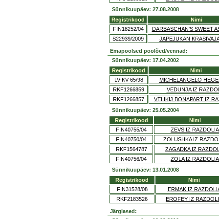
Sünnikuupäev: 27.08.2008
Registrikood
Nimi
FIN18252/04
DARBASCHAN'S SWEET A
S22939/2009
JAPEJUKAN KRASIVAJA
Emapoolsed poolõed/vennad:
Sünnikuupäev: 17.04.2002
Registrikood
Nimi
LV-KV-65/98
MICHELANGELO HEGE
RKF1266859
VEDUNJA IZ RAZDO
RKF1266857
VELIKIJ BONAPART IZ R
Sünnikuupäev: 25.05.2004
Registrikood
Nimi
FIN40755/04
ZEVS IZ RAZDOLIA
FIN40750/04
ZOLUSHKA IZ RAZDO
RKF1564787
ZAGADKA IZ RAZDOL
FIN40756/04
ZOLA IZ RAZDOLIA
Sünnikuupäev: 13.01.2008
Registrikood
Nimi
FIN31528/08
ERMAK IZ RAZDOLI
RKF2183526
EROFEY IZ RAZDOL
Järglased: