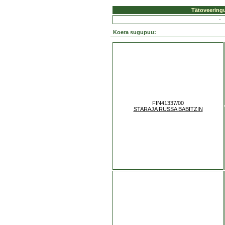
Tätoveering
-
Koera sugupuu:
FIN41337/00
STARAJA RUSSA BABITZIN