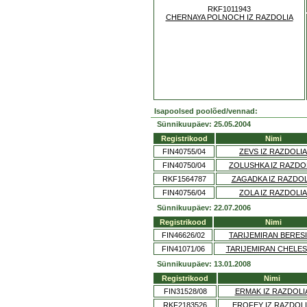
RKF1011943
CHERNAYA POLNOCH IZ RAZDOLIA
Isapoolsed poolõed/vennad:
Sünnikuupäev: 25.05.2004
Registrikood
Nimi
FIN40755/04
ZEVS IZ RAZDOLIA
FIN40750/04
ZOLUSHKA IZ RAZDO
RKF1564787
ZAGADKA IZ RAZDOL
FIN40756/04
ZOLA IZ RAZDOLIA
Sünnikuupäev: 22.07.2006
Registrikood
Nimi
FIN46626/02
TARIJEMIRAN BERES
FIN41071/06
TARIJEMIRAN CHELES
Sünnikuupäev: 13.01.2008
Registrikood
Nimi
FIN31528/08
ERMAK IZ RAZDOLI
RKF2183526
EROFEY IZ RAZDOL