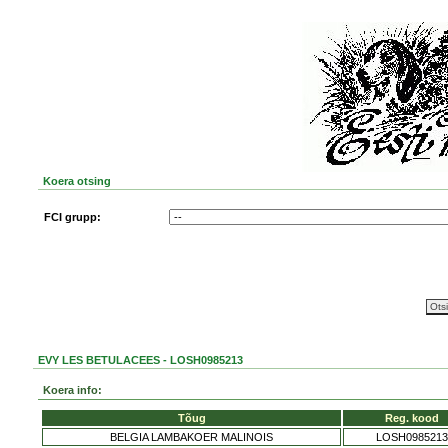
Koera otsing
FCI grupp:
EVY LES BETULACEES - LOSH0985213
Koera info:
Tõug
Reg. kood
BELGIA LAMBAKOER MALINOIS
LOSH0985213