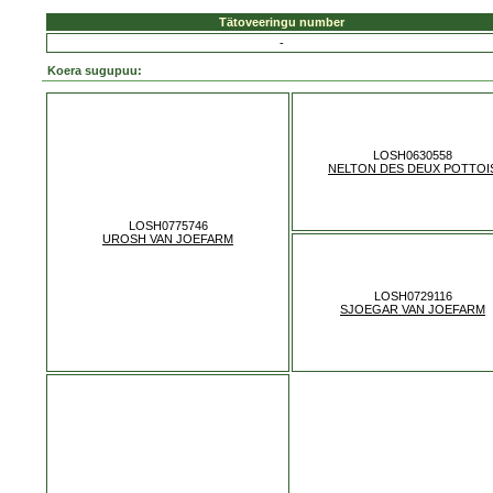
Tätoveeringu number
-
Koera sugupuu:
LOSH0630558
NELTON DES DEUX POTTOI
LOSH0775746
UROSH VAN JOEFARM
LOSH0729116
SJOEGAR VAN JOEFARM