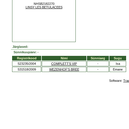
NHSB2182270
LINSY LES BETULACEES
Järglased:
Sünnikuupäev: -
Registrikood
Nimi
Sünniaeg
Sugu
S23235/2004
COMPLETT'S VIP
-
Isa
S31518/2009
WEZENHOF'S BREE
-
Emane
Software:
Tra