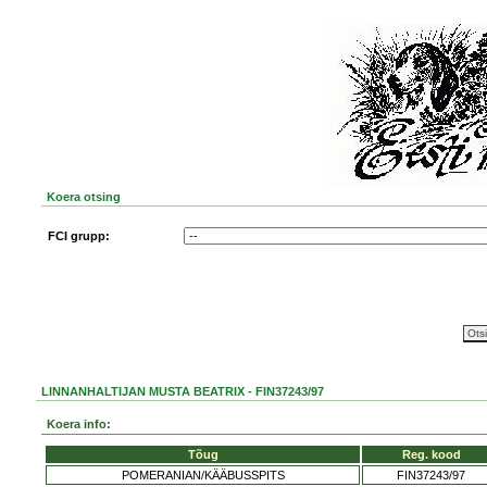
Koera otsing
FCI grupp:
LINNANHALTIJAN MUSTA BEATRIX - FIN37243/97
Koera info:
Tõug
Reg. kood
POMERANIAN/KÄÄBUSSPITS
FIN37243/97