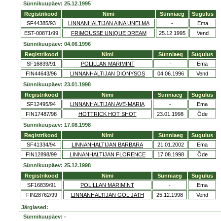
Sünnikuupäev: 25.12.1995
Registrikood
Nimi
Sünniaeg
Sugulus
SF44385/93
LINNANHALTIJAN AINA UNELMA
-
Ema
EST-00871/99
FRIMOUSSE UNIQUE DREAM
25.12.1995
Vend
Sünnikuupäev: 04.06.1996
Registrikood
Nimi
Sünniaeg
Sugulus
SF16839/91
POLILLAN MARIMINT
-
Ema
FIN44643/96
LINNANHALTIJAN DIONYSOS
04.06.1996
Vend
Sünnikuupäev: 23.01.1998
Registrikood
Nimi
Sünniaeg
Sugulus
SF12495/94
LINNANHALTIJAN AVE-MARIA
-
Ema
FIN17487/98
HOTTRICK HOT SHOT
23.01.1998
Õde
Sünnikuupäev: 17.08.1998
Registrikood
Nimi
Sünniaeg
Sugulus
SF41334/94
LINNANHALTIJAN BARBARA
21.01.2002
Ema
FIN12898/99
LINNANHALTIJAN FLORENCE
17.08.1998
Õde
Sünnikuupäev: 25.12.1998
Registrikood
Nimi
Sünniaeg
Sugulus
SF16839/91
POLILLAN MARIMINT
-
Ema
FIN28762/99
LINNANHALTIJAN GOLIJATH
25.12.1998
Vend
Järglased:
Sünnikuupäev: -