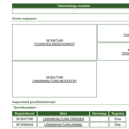
Tätoveeringu number
-
Koera sugupuu:
TO
SF33871/89
TOOKEYES REDDYORNOT
TOO
SF06277/89
LINNANHALTIJAN MUSTA FIFI
Isapoolsed poolõed/vennad:
Sünnikuupäev: -
Registrikood
Nimi
Sünniaeg
Sugulus
SF26377/90
LINNANHALTIJAN ORKIDEA
-
Ema
SF34995/93
LINNANHALTIJAN ANIMAL
-
Õde