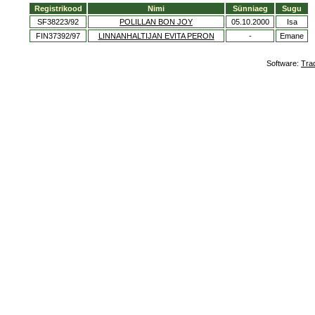
Registrikood
Nimi
Sünniaeg
Sugu
SF38223/92
POLILLAN BON JOY
05.10.2000
Isa
FIN37392/97
LINNANHALTIJAN EVITA PERON
-
Emane
Software:
Tra