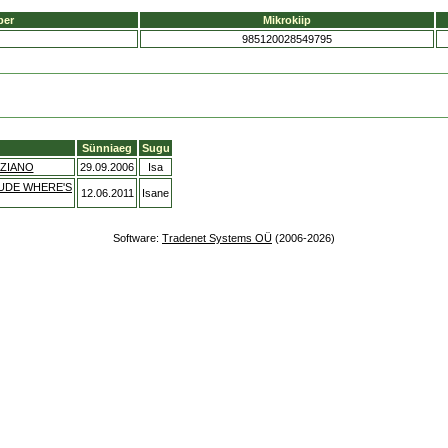
ber
Mikrokiip
985120028549795
Sünniaeg
Sugu
IZIANO
29.09.2006
Isa
DUDE WHERE'S
12.06.2011
Isane
Software:
Tradenet Systems OÜ
(2006-2026)