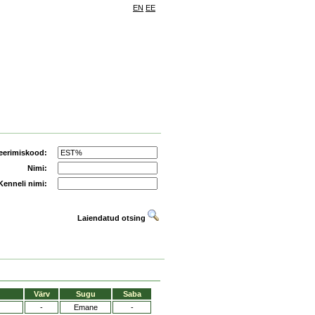
EN
EE
eerimiskood:
Nimi:
Kenneli nimi:
Laiendatud otsing
Värv
Sugu
Saba
-
Emane
-