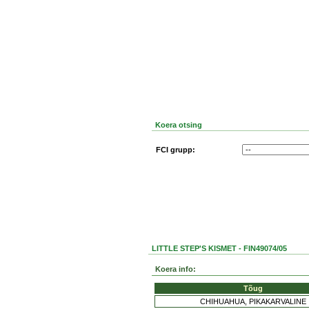
Koera otsing
FCI grupp:
LITTLE STEP'S KISMET - FIN49074/05
Koera info:
Tõug
CHIHUAHUA, PIKAKARVALINE