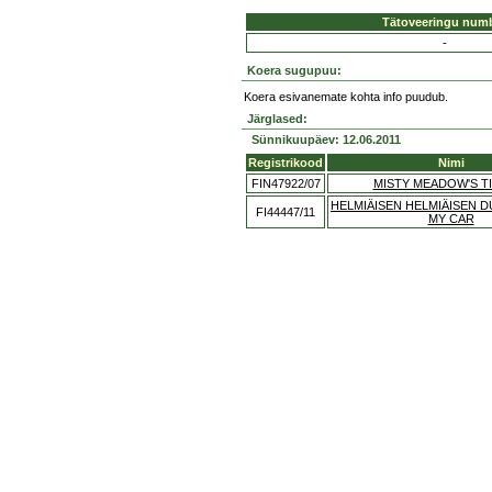
Tätoveeringu num
-
Koera sugupuu:
Koera esivanemate kohta info puudub.
Järglased:
Sünnikuupäev: 12.06.2011
Registrikood
Nimi
FIN47922/07
MISTY MEADOW'S T
HELMIÄISEN HELMIÄISEN 
FI44447/11
MY CAR