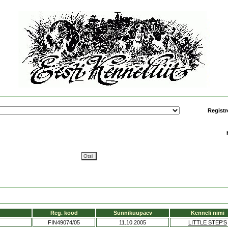
Registr
Reg. kood
Sünnikuupäev
Kenneli nimi
FIN49074/05
11.10.2005
LITTLE STEP'S