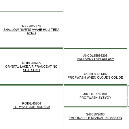
RKF2622778
SHALLOW RIVERS VVAHE HULI TERA
ACRO
AKCDL85966303
PROPWASH SPEAKEASY
ROI05/60205
CRYSTAL LAKE AIR FRANCE AT NO
SHATSUKO
AKCDL83611402
PROPWASH WHEN CLOUDS COLIDE
AKCDL67710801
PROPWASH SYZYGY
ROI02/45704
TORYAK'S JUSTADREAM
S46510/2003
THORNAPPLE MANDARIN PASSION