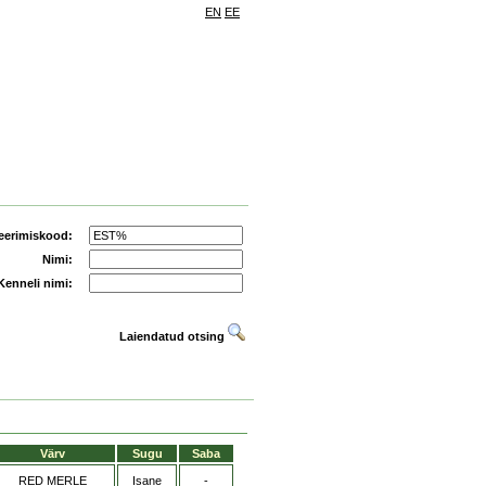
EN
EE
eerimiskood:
Nimi:
Kenneli nimi:
Laiendatud otsing
Värv
Sugu
Saba
RED MERLE
Isane
-