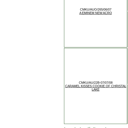
CMKU/AUO/265/06/07
A EMINEM NEW ACRO
CMKU/AU/22B-07/07/08
CARAMEL KISSES COOKIE OF CHRISTAL
LAKE