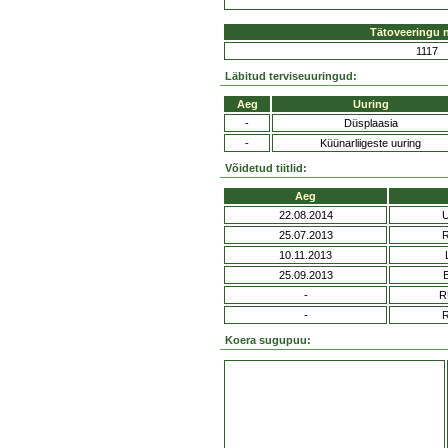
Tätoveeringu 
1117
Läbitud terviseuuringud:
Aeg
Uuring
-
Düsplaasia
-
Küünarliigeste uuring
Võidetud tiitlid:
Aeg
22.08.2014
25.07.2013
10.11.2013
25.09.2013
-
R
-
Koera sugupuu: