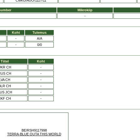
CMKU/AUO/1117/11
number
Mikrokiip
-
Koht
Tulemus
-
A/A
-
0/0
Tiitel
Koht
UKR CH
-
RUS CH
-
LVA CH
-
BLR CH
-
US JCH
-
RKF CH
-
BE/RSH9117998
TERRA-BLUE OUTA THIS WORLD