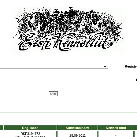
Registr
Reg. kood
Sünnikuupäev
Kenneli nimi
RKF3194772
28.09.2011
-