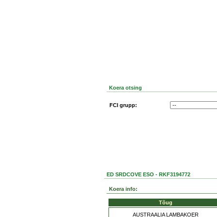
Koera otsing
FCI grupp:
ED SRDCOVE ESO - RKF3194772
Koera info:
Tõug
AUSTRAALIA LAMBAKOER