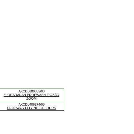
AKCDL600855/08
ELORADANAN PROPWASH ZIGZAG
ZOOM
AKCDL406274/08
PROPWASH FLYING COLOURS