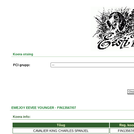
Koera otsing
FCI grupp:
EWEJOY EEVEE YOUNGER - FIN13567/07
Koera info:
Tõug
Reg. koo
CAVALIER KING CHARLES SPANJEL
FIN13567/