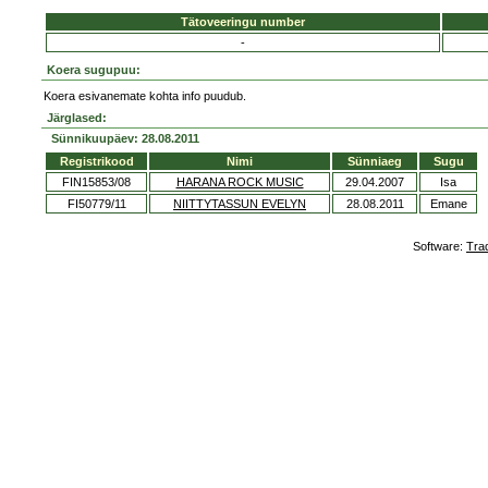
Tätoveeringu number
-
Koera sugupuu:
Koera esivanemate kohta info puudub.
Järglased:
Sünnikuupäev: 28.08.2011
Registrikood
Nimi
Sünniaeg
Sugu
FIN15853/08
HARANA ROCK MUSIC
29.04.2007
Isa
FI50779/11
NIITTYTASSUN EVELYN
28.08.2011
Emane
Software:
Tra