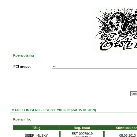
Koera otsing
FCI grupp:
MAGLELIN GENJI - EST-00079/19 (import 15.01.2019)
Koera info:
Tõug
Reg. kood
Sünnikuupä
EST-00079/19
SIBERI HUSKY
08.03.2013