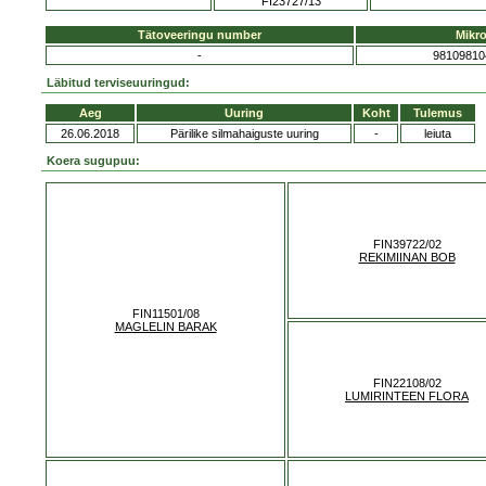
FI23727/13
Tätoveeringu number
Mikro
-
98109810
Läbitud terviseuuringud:
Aeg
Uuring
Koht
Tulemus
26.06.2018
Pärilike silmahaiguste uuring
-
leiuta
Koera sugupuu:
FIN39722/02
REKIMIINAN BOB
FIN11501/08
MAGLELIN BARAK
FIN22108/02
LUMIRINTEEN FLORA