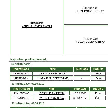
S41240/2002
TRAHIMUS GRETZKY
FI15182/11
KEFEUS HEXE'S SKATHI
FIN58953/07
TULLATUULEN GEISHA
Isapoolsed poolõed/vennad:
Sünnikuupäev: -
Registrikood
Nimi
Sünniaeg
Sugulus
FIN56780/07
TULLATUULEN HALTI
-
Ema
FI55737/13
LUMIKIISAN BEETA VIIMA
-
Õde
Sünnikuupäev: 09.10.2012
Registrikood
Nimi
Sünniaeg
Sugulus
FIN18563/05
ICESMILE'S WINONA
15.02.2005
Ema
FI57049/12
ICESMILE'S MALINA
09.10.2012
Õde
Sünnikuupäev: 05.08.2013