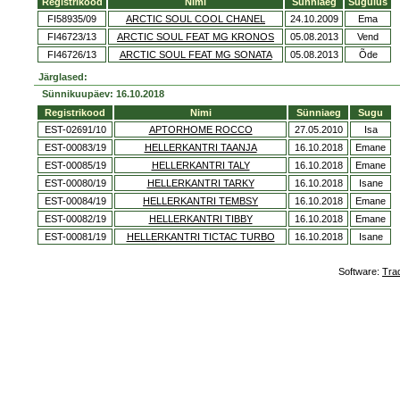
Registrikood
Nimi
Sünniaeg
Sugulus
FI58935/09
ARCTIC SOUL COOL CHANEL
24.10.2009
Ema
FI46723/13
ARCTIC SOUL FEAT MG KRONOS
05.08.2013
Vend
FI46726/13
ARCTIC SOUL FEAT MG SONATA
05.08.2013
Õde
Järglased:
Sünnikuupäev: 16.10.2018
Registrikood
Nimi
Sünniaeg
Sugu
EST-02691/10
APTORHOME ROCCO
27.05.2010
Isa
EST-00083/19
HELLERKANTRI TAANJA
16.10.2018
Emane
EST-00085/19
HELLERKANTRI TALY
16.10.2018
Emane
EST-00080/19
HELLERKANTRI TARKY
16.10.2018
Isane
EST-00084/19
HELLERKANTRI TEMBSY
16.10.2018
Emane
EST-00082/19
HELLERKANTRI TIBBY
16.10.2018
Emane
EST-00081/19
HELLERKANTRI TICTAC TURBO
16.10.2018
Isane
Software:
Tra