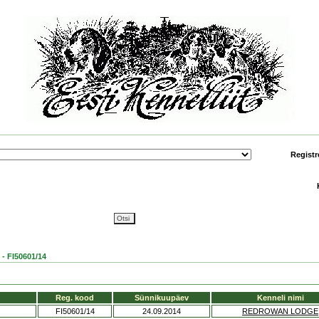
Registr
FI50601/14
Reg. kood
Sünnikuupäev
Kenneli nimi
FI50601/14
24.09.2014
REDROWAN LODGE