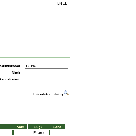
EN
EE
eerimiskood:
Nimi:
Kenneli nimi:
Laiendatud otsing
Värv
Sugu
Saba
-
Emane
-