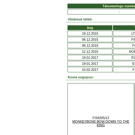
Tätoveeringu numbe
-
Võidetud tiitlid:
Aeg
19.12.2015
L
06.12.2015
F
06.12.2015
F
12.12.2015
NO
19.01.2017
E
19.01.2017
E
10.02.2017
F
Koera sugupuu:
FI34205/13
MONKEYBONE BOW DOWN TO THE
KING