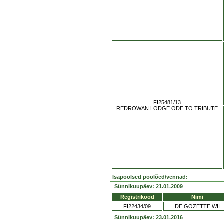
FI25481/13
REDROWAN LODGE ODE TO TRIBUTE
Isapoolsed poolõed/vennad:
Sünnikuupäev: 21.01.2009
Registrikood
Nimi
FI22434/09
DE GOZETTE WII
Sünnikuupäev: 23.01.2016