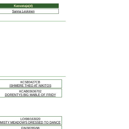
Kasvataja(d)
Sanna Leskinen
KCSB3427CB
ISHMERE THEO AT NIKITOS
KCAB03636702
DORENTYS BIG MABLE OF FRIDY
LOI98/163020
MISTY MEADOW'S DRESSED TO DANCE
FIN38285/98