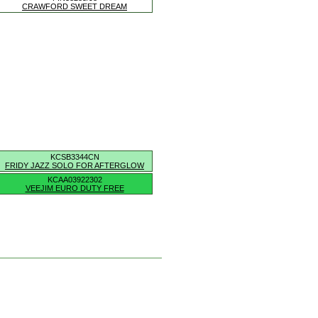
CRAWFORD SWEET DREAM
KCSB3344CN
FRIDY JAZZ SOLO FOR AFTERGLOW
KCAA03922302
VEEJIM EURO DUTY FREE