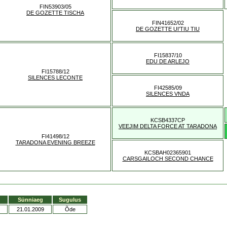
FIN53903/05
DE GOZETTE TISCHA
FIN41652/02
DE GOZETTE UI'TIU TIU
FI15837/10
EDU DE ARLEJO
FI15788/12
SILENCES LECONTE
FI42585/09
SILENCES VNDA
KCSB4337CP
VEEJIM DELTA FORCE AT TARADONA
FI41498/12
TARADONA EVENING BREEZE
KCSBAH02365901
CARSGAILOCH SECOND CHANCE
Sünniaeg
Sugulus
21.01.2009
Õde