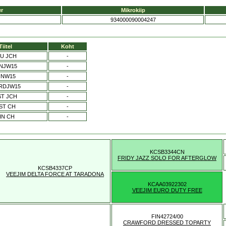
r
Mikrokiip
934000090004247
Tiitel
Koht
TU JCH
-
INJW15
-
INW15
-
RDJW15
-
ST JCH
-
ST CH
-
IN CH
-
KCSB3344CN
FRIDY JAZZ SOLO FOR AFTERGLOW
KCSB4337CP
VEEJIM DELTA FORCE AT TARADONA
KCAA03922302
VEEJIM EURO DUTY FREE
FIN42724/00
CRAWFORD DRESSED TOPARTY