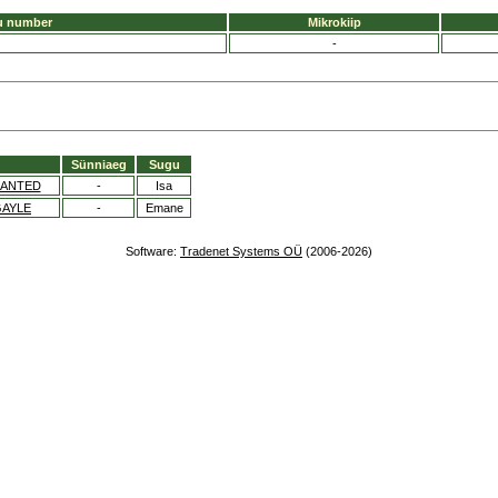
u number
Mikrokiip
-
Sünniaeg
Sugu
HANTED
-
Isa
GAYLE
-
Emane
Software:
Tradenet Systems OÜ
(2006-2026)