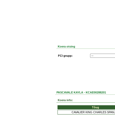
Koera otsing
FCI grupp:
PASCAVALE KAYLA - KCAE00288201
Koera info:
Tõug
CAVALIER KING CHARLES SPAN