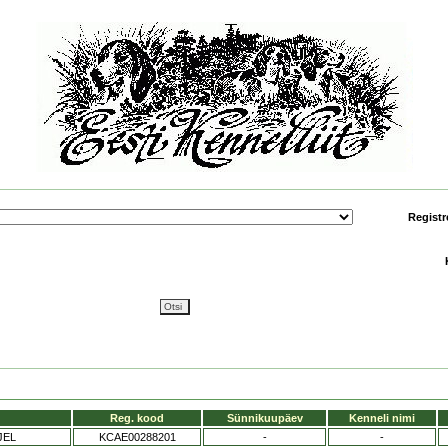
Registr
Reg. kood
Sünnikuupäev
Kenneli nimi
JEL
KCAE00288201
-
-