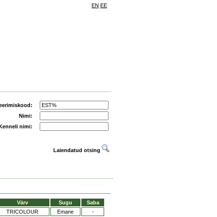
EN
EE
eerimiskood:
Nimi:
Kenneli nimi:
Laiendatud otsing
Värv
Sugu
Saba
TRICOLOUR
Emane
-