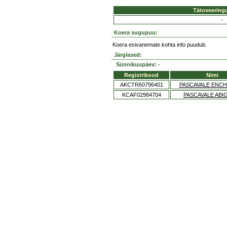
Tätoveering
-
Koera sugupuu:
Koera esivanemate kohta info puudub.
Järglased:
Sünnikuupäev: -
Registrikood
Nimi
AKCTR60796401
PASCAVALE ENC
KCAF02984704
PASCAVALE ABI