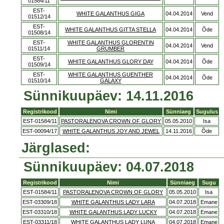
01584/11
EST-
WHITE GALANTHUS GIGA
04.04.2014
Vend
01512/14
EST-
WHITE GALANTHUS GITTA STELLA
04.04.2014
Õde
01508/14
EST-
WHITE GALANTHUS GLORENTIN
04.04.2014
Vend
01511/14
GRUMBER
EST-
WHITE GALANTHUS GLORY DAY
04.04.2014
Õde
01509/14
EST-
WHITE GALANTHUS GUENTHER
04.04.2014
Õde
01510/14
GALAXY
Sünnikuupäev: 14.11.2016
Registrikood
Nimi
Sünniaeg
Sugulus
EST-01584/11
PASTORALENOVA CROWN OF GLORY
05.05.2010
Isa
EST-00094/17
WHITE GALANTHUS JOY AND JEWEL
14.11.2016
Õde
Järglased:
Sünnikuupäev: 04.07.2018
Registrikood
Nimi
Sünniaeg
Sugu
EST-01584/11
PASTORALENOVA CROWN OF GLORY
05.05.2010
Isa
EST-03309/18
WHITE GALANTHUS LADY LARA
04.07.2018
Emane
EST-03310/18
WHITE GALANTHUS LADY LUCKY
04.07.2018
Emane
EST-03311/18
WHITE GALANTHUS LADY LUNA
04.07.2018
Emane