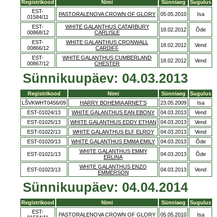
Registrikood
Nimi
Sünniaeg
Sugulus
EST-
PASTORALENOVA CROWN OF GLORY
05.05.2010
Isa
01584/11
EST-
WHITE GALANTHUS CATARBURY
18.02.2012
Õde
00868/12
CARLISLE
EST-
WHITE GALANTHUS CRONWALL
18.02.2012
Vend
00866/12
CARDIFF
EST-
WHITE GALANTHUS CUMBERLAND
18.02.2012
Vend
00867/12
CHESTER
Sünnikuupäev: 04.03.2013
Registrikood
Nimi
Sünniaeg
Sugulus
LŠVKWHT0456/09
HARRY BOHEMIA ARNET'S
23.05.2009
Isa
EST-01024/13
WHITE GALANTHUS EAN EBONY
04.03.2013
Vend
EST-01025/13
WHITE GALANTHUS EDDY ETHAN
04.03.2013
Vend
EST-01022/13
WHITE GALANTHUS ELF ELROY
04.03.2013
Vend
EST-01020/13
WHITE GALANTHUS EMMA EMILY
04.03.2013
Õde
WHITE GALANTHUS EMMY
EST-01021/13
04.03.2013
Õde
ERLINA
WHITE GALANTHUS ENZO
EST-01023/13
04.03.2013
Vend
EMMERSON
Sünnikuupäev: 04.04.2014
Registrikood
Nimi
Sünniaeg
Sugulus
EST-
PASTORALENOVA CROWN OF GLORY
05.05.2010
Isa