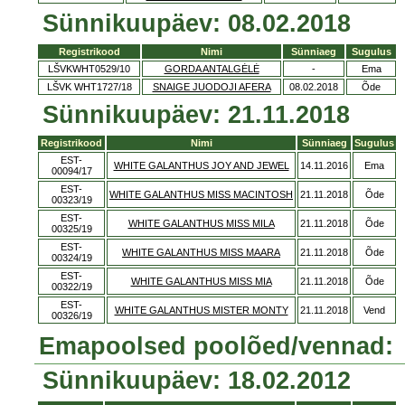
Sünnikuupäev: 08.02.2018
Registrikood
Nimi
Sünniaeg
Sugulus
LŠVKWHT0529/10
GORDA ANTALGĖLĖ
-
Ema
LŠVK WHT1727/18
SNAIGE JUODOJI AFERA
08.02.2018
Õde
Sünnikuupäev: 21.11.2018
Registrikood
Nimi
Sünniaeg
Sugulus
EST-
WHITE GALANTHUS JOY AND JEWEL
14.11.2016
Ema
00094/17
EST-
WHITE GALANTHUS MISS MACINTOSH
21.11.2018
Õde
00323/19
EST-
WHITE GALANTHUS MISS MILA
21.11.2018
Õde
00325/19
EST-
WHITE GALANTHUS MISS MAARA
21.11.2018
Õde
00324/19
EST-
WHITE GALANTHUS MISS MIA
21.11.2018
Õde
00322/19
EST-
WHITE GALANTHUS MISTER MONTY
21.11.2018
Vend
00326/19
Emapoolsed poolõed/vennad:
Sünnikuupäev: 18.02.2012