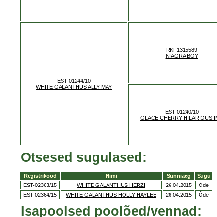
RKF1315589
NIAGRA BOY
EST-01244/10
WHITE GALANTHUS ALLY MAY
EST-01240/10
GLACE CHERRY HILARIOUS I
Otsesed sugulased:
Registrikood
Nimi
Sünniaeg
Sugu
EST-02363/15
WHITE GALANTHUS HERZI
26.04.2015
Õde
EST-02364/15
WHITE GALANTHUS HOLLY HAYLEE
26.04.2015
Õde
Isapoolsed poolõed/vennad: