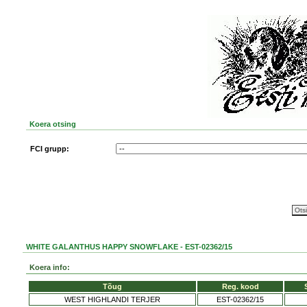
Koera otsing
FCI grupp:
WHITE GALANTHUS HAPPY SNOWFLAKE - EST-02362/15
Koera info:
Tõug
Reg. kood
WEST HIGHLANDI TERJER
EST-02362/15