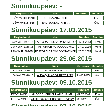
Sünnikuupäev: -
Registrikood
Nimi
Sünniaeg
Sugulus
LŠVKWHT0529/10
GORDA ANTALGĖLĖ
-
Ema
LŠVKWHT1375/15
ENDI JUODOJI AFERA
-
Õde
Sünnikuupäev: 17.03.2015
Registrikood
Nimi
Sünniaeg
Sugulus
LŠVK WHT1024/13
PASTORALE NOVA RAINY MOOD
15.05.2013
Ema
LŠVK WHT1288/15
PASTORALE NOVA GOODWILL
17.03.2015
Vend
LŠVKWHT1287/15
PASTORALE NOVA GOOD-TIMER
17.03.2015
Vend
Sünnikuupäev: 29.06.2015
Registrikood
Nimi
Sünniaeg
Sugulus
LŠVKWHT0689/11
TERANOVA BALTAS
-
Ema
LŠVKWHT1346/15
ALIS AQUILAE ŠIURKŠTUKAS
29.06.2015
Vend
Sünnikuupäev: 09.10.2015
Registrikood
Nimi
Sünniaeg
Sugulus
EST-01240/10
GLACE CHERRY HILARIOUS IMP
02.07.2007
Ema
EST-04393/15
WHITE GALANTHUS ISABEL IVORY
09.10.2015
Õde