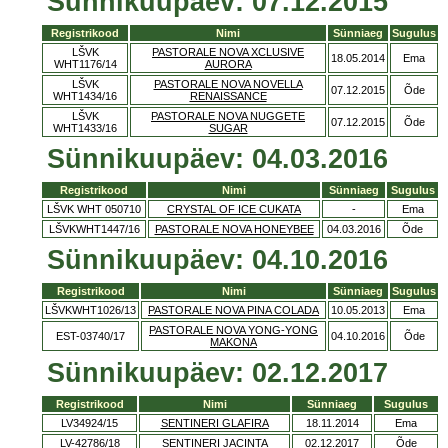
Sünnikuupäev: 07.12.2015
Registrikood
Nimi
Sünniaeg
Sugulus
LŠVK
PASTORALE NOVA XCLUSIVE
18.05.2014
Ema
WHT1176/14
AURORA
LŠVK
PASTORALE NOVA NOVELLA
07.12.2015
Õde
WHT1434/16
RENAISSANCE
LŠVK
PASTORALE NOVA NUGGETE
07.12.2015
Õde
WHT1433/16
SUGAR
Sünnikuupäev: 04.03.2016
Registrikood
Nimi
Sünniaeg
Sugulus
LŠVK WHT 050710
CRYSTAL OF ICE CUKATA
-
Ema
LŠVKWHT1447/16
PASTORALE NOVA HONEYBEE
04.03.2016
Õde
Sünnikuupäev: 04.10.2016
Registrikood
Nimi
Sünniaeg
Sugulus
LŠVKWHT1026/13
PASTORALE NOVA PINA COLADA
10.05.2013
Ema
PASTORALE NOVA YONG-YONG
EST-03740/17
04.10.2016
Õde
MAKONA
Sünnikuupäev: 02.12.2017
Registrikood
Nimi
Sünniaeg
Sugulus
LV34924/15
SENTINERI GLAFIRA
18.11.2014
Ema
LV-42786/18
SENTINERI JACINTA
02.12.2017
Õde