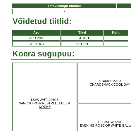
Tätoveeringu number
-
Võidetud tiitlid:
Aeg
Tiitel
Koht
29.11.2016
EST JCH
-
24.10.2017
EST CH
-
Koera sugupuu:
KCAK00315103
CHAROSMACK COOL DAY
LŠVK WHT1246/15
SANCHO PANZA ESTRELLA DE LA
NOCHE
CLP/WHW/7284
EVENING ROSE OF WHITE GAL