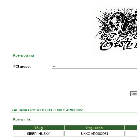
Koera otsing
FCI grupp:
ZALTANA FROSTED FOX - UKKC AR0902051
Koera info:
Tõug
Reg. kood
SIBERI HUSKY
UKKC AR0902051