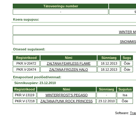
Tätoveeringu number
-
Koera sugupuu:
WINTER M
SNOWMIS
Otsesed sugulased:
Registrikood
Nimi
Sünniaeg
Sugu
PKR.V-20472
ZALTANA FEARLESS FLAME
18.12.2013
Õde
PKR.V-20474
ZALTANA FROZEN HALO
18.12.2013
Õde
Emapoolsed poolõed/vennad:
Sünnikuupäev: 23.12.2010
Registrikood
Nimi
Sünniaeg
Sugulus
PKR.V-13119
WINTERFROST'S PEGASO
-
Isa
PKR.V-17218
ZALTANA PUNK ROCK PRINCESS
23.12.2010
Õde
Software:
Tra