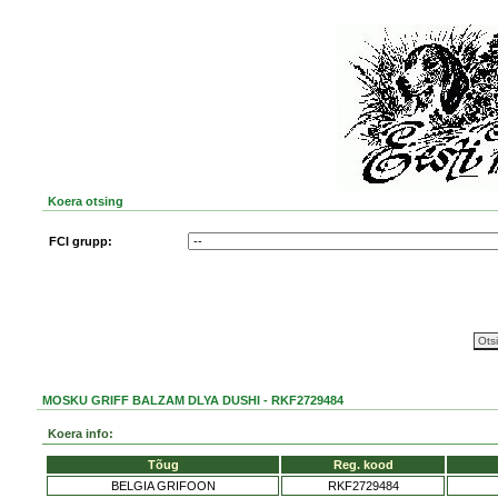
Koera otsing
FCI grupp:
MOSKU GRIFF BALZAM DLYA DUSHI - RKF2729484
Koera info:
Tõug
Reg. kood
BELGIA GRIFOON
RKF2729484