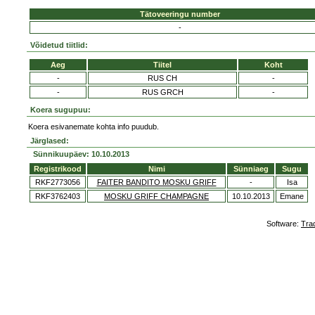
Tätoveeringu number
-
Võidetud tiitlid:
Aeg
Tiitel
Koht
-
RUS CH
-
-
RUS GRCH
-
Koera sugupuu:
Koera esivanemate kohta info puudub.
Järglased:
Sünnikuupäev: 10.10.2013
Registrikood
Nimi
Sünniaeg
Sugu
RKF2773056
FAITER BANDITO MOSKU GRIFF
-
Isa
RKF3762403
MOSKU GRIFF CHAMPAGNE
10.10.2013
Emane
Software:
Tra