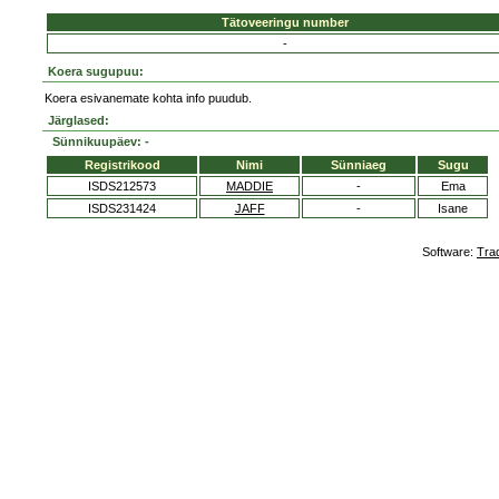
Tätoveeringu number
-
Koera sugupuu:
Koera esivanemate kohta info puudub.
Järglased:
Sünnikuupäev: -
Registrikood
Nimi
Sünniaeg
Sugu
ISDS212573
MADDIE
-
Ema
ISDS231424
JAFF
-
Isane
Software:
Tra