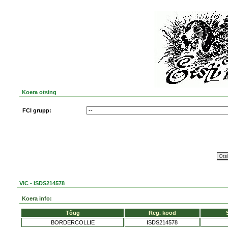
Koera otsing
FCI grupp:
VIC - ISDS214578
Koera info:
Tõug
Reg. kood
BORDERCOLLIE
ISDS214578