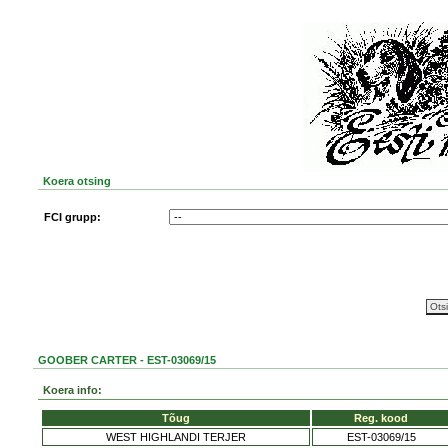
Koera otsing
FCI grupp:
GOOBER CARTER - EST-03069/15
Koera info:
Tõug
Reg. kood
WEST HIGHLANDI TERJER
EST-03069/15