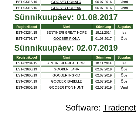
EST-03316/16
GOOBER DONATO
06.07.2016
Vend
EST-03318/16
GOOBER DOREAN
06.07.2016
Vend
Sünnikuupäev: 01.08.2017
Registrikood
Nimi
Sünniaeg
Sugulus
EST-03284/15
SENTINERI GREAT HOPE
18.11.2014
Isa
EST-03795/17
GOOBER FIONA
01.08.2017
Õde
Sünnikuupäev: 02.07.2019
Registrikood
Nimi
Sünniaeg
Sugulus
EST-03284/15
SENTINERI GREAT HOPE
18.11.2014
Isa
EST-03603/19
GOOBER ILANA
02.07.2019
Õde
EST-03605/19
GOOBER INGRID
02.07.2019
Õde
EST-03604/19
GOOBER ISABELLE
02.07.2019
Õde
EST-03606/19
GOOBER ITON HUNT
02.07.2019
Vend
Software:
Tradene