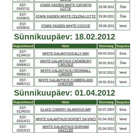
EST-
STARK FASSEN WHITE CATHRYN
29.08.2011
Õde
03437/11
LOTTE
EST-
STARK FASSEN WHITE CELENA LOTTE
29.08.2011
Õde
03438/11
EST-
STARK FASSEN WHITE COOCIE
29.08.2011
Vend
03439/11
Sünnikuupäev: 18.02.2012
Registrikood
Nimi
Sünniaeg
Sugulus
EST-
WHITE GALANTHUS ALLY MAY
09.03.2010
Ema
01244/10
EST-
WHITE GALANTHUS CATARBURY
18.02.2012
Õde
00868/12
CARLISLE
EST-
WHITE GALANTHUS CRONWALL
18.02.2012
Vend
00866/12
CARDIFF
EST-
WHITE GALANTHUS CUMBERLAND
18.02.2012
Vend
00867/12
CHESTER
Sünnikuupäev: 01.04.2012
Registrikood
Nimi
Sünniaeg
Sugulus
EST-
GLACE CHERRY HILARIOUS IMP
02.07.2007
Ema
01240/10
EST-
WHITE GALANTHUS DORSET DA VINCI
01.04.2012
Vend
01614/12
EST-
WHITE GALANTHUS DURHAM
01.04.2012
Vend
01615/12
DAZZLER