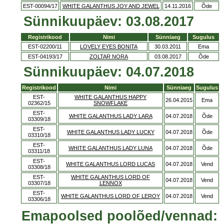
EST-00094/17
WHITE GALANTHUS JOY AND JEWEL
14.11.2016
Õde
Sünnikuupäev: 03.08.2017
Registrikood
Nimi
Sünniaeg
Sugulus
EST-02200/11
LOVELY EYES BONITA
30.03.2011
Ema
EST-04193/17
ZOLTAR NORA
03.08.2017
Õde
Sünnikuupäev: 04.07.2018
Registrikood
Nimi
Sünniaeg
Sugulus
EST-
WHITE GALANTHUS HAPPY
26.04.2015
Ema
02362/15
SNOWFLAKE
EST-
WHITE GALANTHUS LADY LARA
04.07.2018
Õde
03309/18
EST-
WHITE GALANTHUS LADY LUCKY
04.07.2018
Õde
03310/18
EST-
WHITE GALANTHUS LADY LUNA
04.07.2018
Õde
03311/18
EST-
WHITE GALANTHUS LORD LUCAS
04.07.2018
Vend
03308/18
EST-
WHITE GALANTHUS LORD OF
04.07.2018
Vend
03307/18
LENNOX
EST-
WHITE GALANTHUS LORD OF LEROY
04.07.2018
Vend
03306/18
Emapoolsed poolõed/vennad: