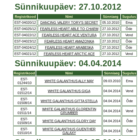
Sünnikuupäev: 27.10.2012
Registrikood
Nimi
Sünniaeg
Sugulus
EST-04020/12
DANCING VALERY TORY'S SECRET
05.10.2010
Ema
EST-04025/12
FEARLESS HEART ABLE TO CHARM
27.10.2012
Õde
EST-04022/12
FEARLESS HEART ACE VENTURA
27.10.2012
Vend
EST-04023/12
FEARLESS HEART AMAZONKA
27.10.2012
Õde
EST-04024/12
FEARLESS HEART ARABESKA
27.10.2012
Õde
EST-04021/12
FEARLESS HEART ARCTIC ACE
27.10.2012
Vend
Sünnikuupäev: 04.04.2014
Registrikood
Nimi
Sünniaeg
Sugulus
EST-
WHITE GALANTHUS ALLY MAY
09.03.2010
Ema
01244/10
EST-
WHITE GALANTHUS GIGA
04.04.2014
Vend
01512/14
EST-
WHITE GALANTHUS GITTA STELLA
04.04.2014
Õde
01508/14
EST-
WHITE GALANTHUS GLORENTIN
04.04.2014
Vend
01511/14
GRUMBER
EST-
WHITE GALANTHUS GLORY DAY
04.04.2014
Õde
01509/14
EST-
WHITE GALANTHUS GUENTHER
04.04.2014
Õde
01510/14
GALAXY