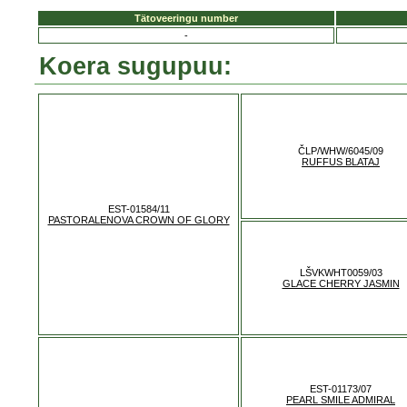
Tätoveeringu number
-
Koera sugupuu:
ČLP/WHW/6045/09
RUFFUS BLATAJ
EST-01584/11
PASTORALENOVA CROWN OF GLORY
LŠVKWHT0059/03
GLACE CHERRY JASMIN
EST-01173/07
PEARL SMILE ADMIRAL