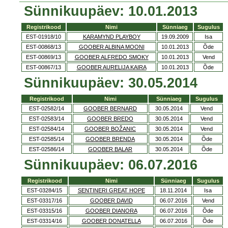
Sünnikuupäev: 10.01.2013
Registrikood
Nimi
Sünniaeg
Sugulus
EST-01918/10
KARAMYND PLAYBOY
19.09.2009
Isa
EST-00868/13
GOOBER ALBINA MOONI
10.01.2013
Õde
EST-00869/13
GOOBER ALFREDO SMOKY
10.01.2013
Vend
EST-00867/13
GOOBER AURELIJA KAIRA
10.01.2013
Õde
Sünnikuupäev: 30.05.2014
Registrikood
Nimi
Sünniaeg
Sugulus
EST-02582/14
GOOBER BERNARD
30.05.2014
Vend
EST-02583/14
GOOBER BREDO
30.05.2014
Vend
EST-02584/14
GOOBER BOŽANIC
30.05.2014
Vend
EST-02585/14
GOOBER BRENDA
30.05.2014
Õde
EST-02586/14
GOOBER BALAR
30.05.2014
Õde
Sünnikuupäev: 06.07.2016
Registrikood
Nimi
Sünniaeg
Sugulus
EST-03284/15
SENTINERI GREAT HOPE
18.11.2014
Isa
EST-03317/16
GOOBER DAVID
06.07.2016
Vend
EST-03315/16
GOOBER DIANORA
06.07.2016
Õde
EST-03314/16
GOOBER DONATELLA
06.07.2016
Õde