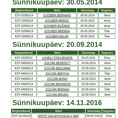
Sünnikuupäev: 30.05.2014
Registrikood
Nimi
Sünniaeg
Sugulus
EST-02582/14
GOOBER BERNARD
30.05.2014
Vend
EST-02583/14
GOOBER BREDO
30.05.2014
Vend
EST-02584/14
GOOBER BOŽANIC
30.05.2014
Vend
EST-02585/14
GOOBER BRENDA
30.05.2014
Õde
EST-02586/14
GOOBER BALAR
30.05.2014
Õde
Sünnikuupäev: 20.09.2014
Registrikood
Nimi
Sünniaeg
Sugulus
EST-02200/11
LOVELY EYES BONITA
30.03.2011
Ema
EST-04093/14
ZOLTAR BENEDICT
20.09.2014
Vend
EST-04096/14
ZOLTAR BENJAMIN
20.09.2014
Vend
EST-04091/14
ZOLTAR BERTHA
20.09.2014
Õde
EST-04095/14
ZOLTAR BONO
20.09.2014
Vend
EST-04097/14
ZOLTAR BRANDON
20.09.2014
Vend
EST-04092/14
ZOLTAR BRENDA
20.09.2014
Õde
EST-04094/14
ZOLTAR BRUNO
20.09.2014
Vend
Sünnikuupäev: 14.11.2016
Registrikood
Nimi
Sünniaeg
Sugulus
EST-01244/10
WHITE GALANTHUS ALLY MAY
09.03.2010
Ema