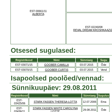
EST-00661/11
ALBERTA
EST-02240/08
REVAL DREAM KROSHKA AZI
Otsesed sugulased:
Registrikood
Nimi
Sünniaeg
Sugu
EST-03071/15
GOOBER CAMILLA
03.07.2015
Õde
EST-03070/15
GOOBER CURTIS
03.07.2015
Vend
Isapoolsed poolõed/vennad:
Sünnikuupäev: 29.08.2011
Registrikood
Nimi
Sünniaeg
Sugulus
EST-
STARK FASSEN THERESA-LOTTA
12.07.2006
Ema
03425/06
EST-
STARK FASSEN WHITE CAROLYNA
29.08.2011
Õde
03436/11
LOTTE