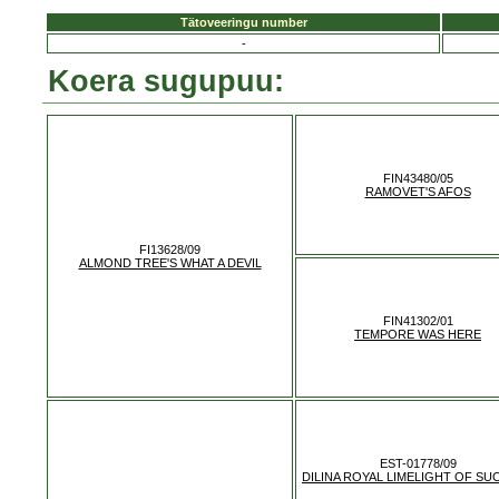
Tätoveeringu number
-
Koera sugupuu:
FIN43480/05
RAMOVET'S AFOS
FI13628/09
ALMOND TREE'S WHAT A DEVIL
FIN41302/01
TEMPORE WAS HERE
EST-01778/09
DILINA ROYAL LIMELIGHT OF SU