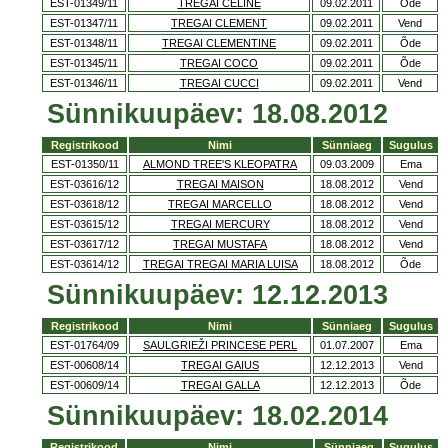
EST-01349/11
TREGAI CELINE
09.02.2011
Õde
EST-01347/11
TREGAI CLEMENT
09.02.2011
Vend
EST-01348/11
TREGAI CLEMENTINE
09.02.2011
Õde
EST-01345/11
TREGAI COCO
09.02.2011
Õde
EST-01346/11
TREGAI CUCCI
09.02.2011
Vend
Sünnikuupäev: 18.08.2012
Registrikood
Nimi
Sünniaeg
Sugulus
EST-01350/11
ALMOND TREE'S KLEOPATRA
09.03.2009
Ema
EST-03616/12
TREGAI MAISON
18.08.2012
Vend
EST-03618/12
TREGAI MARCELLO
18.08.2012
Vend
EST-03615/12
TREGAI MERCURY
18.08.2012
Vend
EST-03617/12
TREGAI MUSTAFA
18.08.2012
Vend
EST-03614/12
TREGAI TREGAI MARIA LUISA
18.08.2012
Õde
Sünnikuupäev: 12.12.2013
Registrikood
Nimi
Sünniaeg
Sugulus
EST-01764/09
SAULGRIEŽI PRINCESE PERL
01.07.2007
Ema
EST-00608/14
TREGAI GAIUS
12.12.2013
Vend
EST-00609/14
TREGAI GALLA
12.12.2013
Õde
Sünnikuupäev: 18.02.2014
Registrikood
Nimi
Sünniaeg
Sugulus