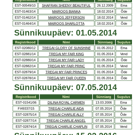
EST-00549/10
SHAFRAN SHEENY BEAUTIFUL
26.12.2009
Ema
EST-01463/14
MAIROOS BIANKA
18.02.2014
Õde
EST-01462/14
MAIROOS JEFFERSON
18.02.2014
Vend
EST-01464/14
MAIROOS SHARLOTTA
18.02.2014
Õde
Sünnikuupäev: 01.05.2014
Registrikood
Nimi
Sünniaeg
Sugulus
EST-02080/12
TREGAI GLORY OF SUNSHINE
01.05.2012
Ema
EST-02881/14
TREGAI MY FAIR KING
01.05.2014
Vend
EST-02880/14
TREGAI MY FAIR LADY
01.05.2014
Õde
EST-02882/14
TREGAI MY FAIR PRINC
01.05.2014
Vend
EST-02879/14
TREGAI MY FAIR PRINCES
01.05.2014
Õde
EST-02878/14
TREGAI MY FAIR QUEEN
01.05.2014
Õde
Sünnikuupäev: 07.05.2014
Registrikood
Nimi
Sünniaeg
Sugulus
EST-01541/06
DILINA ROYAL CARMEN
13.03.2006
Ema
FI49337/15
TREGAI CHARLIE AIDA
07.05.2014
Õde
EST-02875/14
TREGAI CHARLIE ALLY
07.05.2014
Õde
EST-02877/14
TREGAI CHARLIE ANGEL
07.05.2014
Õde
EST-02874/14
TREGAI CHARLIE CHAPLIN
07.05.2014
Vend