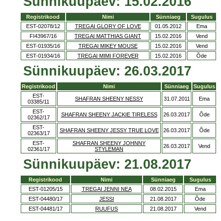
Sünnikuupäev: 15.02.2016
Registrikood
Nimi
Sünniaeg
Sugulus
EST-02078/12
TREGAI GLORY OF LOVE
01.05.2012
Ema
FI43967/16
TREGAI MATTHIAS GIANT
15.02.2016
Vend
EST-01935/16
TREGAI MIKEY MOUSE
15.02.2016
Vend
EST-01934/16
TREGAI MIMI FOREVER
15.02.2016
Õde
Sünnikuupäev: 26.03.2017
Registrikood
Nimi
Sünniaeg
Sugulus
EST-
SHAFRAN SHEENY NESSY
31.07.2011
Ema
03385/11
EST-
SHAFRAN SHEENY JACKIE TIRELESS
26.03.2017
Õde
02362/17
EST-
SHAFRAN SHEENY JESSY TRUE LOVE
26.03.2017
Õde
02363/17
EST-
SHAFRAN SHEENY JOHNNY
26.03.2017
Vend
02361/17
STYLEMAN
Sünnikuupäev: 21.08.2017
Registrikood
Nimi
Sünniaeg
Sugulus
EST-01205/15
TREGAI JENNI NEA
08.02.2015
Ema
EST-04480/17
JESSI
21.08.2017
Õde
EST-04481/17
RUUFUS
21.08.2017
Vend