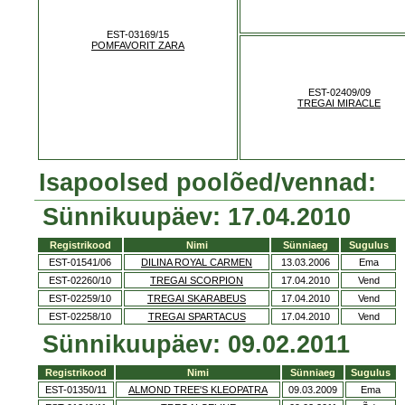
EST-03169/15
POMFAVORIT ZARA
EST-02409/09
TREGAI MIRACLE
Isapoolsed poolõed/vennad:
Sünnikuupäev: 17.04.2010
Registrikood
Nimi
Sünniaeg
Sugulus
EST-01541/06
DILINA ROYAL CARMEN
13.03.2006
Ema
EST-02260/10
TREGAI SCORPION
17.04.2010
Vend
EST-02259/10
TREGAI SKARABEUS
17.04.2010
Vend
EST-02258/10
TREGAI SPARTACUS
17.04.2010
Vend
Sünnikuupäev: 09.02.2011
Registrikood
Nimi
Sünniaeg
Sugulus
EST-01350/11
ALMOND TREE'S KLEOPATRA
09.03.2009
Ema