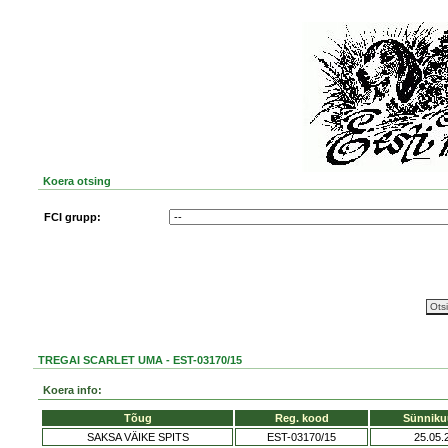
Koera otsing
FCI grupp:
TREGAI SCARLET UMA - EST-03170/15
Koera info:
Tõug
Reg. kood
Sünniku
SAKSA VÄIKE SPITS
EST-03170/15
25.05.