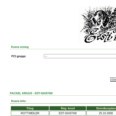
Koera otsing
FCI grupp:
FACKEL KRUUS - EST-02437/00
Koera info:
Tõug
Reg. kood
Sünnikuupäev
ROTTWEILER
EST-02437/00
25.10.2000