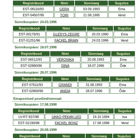
Registrikood
Nimi
Sünniaeg
Sugulus
EST-08116/93
GERA
03.09.1993
Ema
EST-04507/95
TORI
21.08.1995
Vend
Sünnikuupäev: 24.03.1996
Registrikood
Nimi
Sünniaeg
Sugulus
EST-00176/91
GLEDYS-ZEGRE
20.03.1990
Ema
EST-01251/96
FACKEL BRAIN
24.03.1996
Vend
Sünnikuupäev: 18.07.1996
Registrikood
Nimi
Sünniaeg
Sugulus
EST-06512/93
VERONIKA
20.08.1993
Ema
EST-02880/96
DINA
18.07.1996
Õde
Sünnikuupäev: 28.07.1996
Registrikood
Nimi
Sünniaeg
Sugulus
EST-07611/93
GRANDI
31.08.1993
Ema
EST-02869/96
ANIDA
28.07.1996
Õde
Emapoolsed poolõed/vennad:
Sünnikuupäev: 17.08.1998
Registrikood
Nimi
Sünniaeg
Sugulus
LV-RT-837/98
UKKO-PEKAN LEO
19.10.1994
Isa
EST-02190/98
FACKEL BONZ
17.08.1998
Vend
Sünnikuupäev: 20.09.1999
Registrikood
Nimi
Sünniaeg
Sugulus