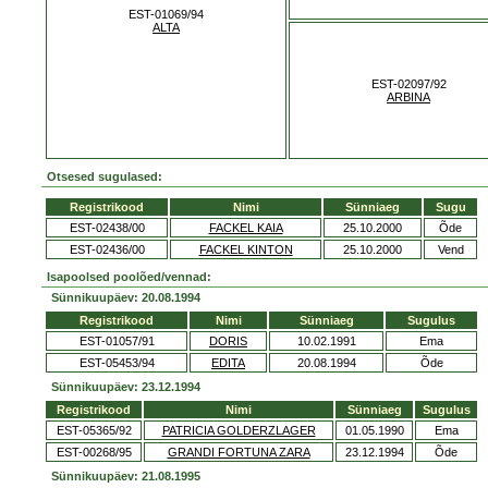
EST-01069/94
ALTA
EST-02097/92
ARBINA
Otsesed sugulased:
Registrikood
Nimi
Sünniaeg
Sugu
EST-02438/00
FACKEL KAIA
25.10.2000
Õde
EST-02436/00
FACKEL KINTON
25.10.2000
Vend
Isapoolsed poolõed/vennad:
Sünnikuupäev: 20.08.1994
Registrikood
Nimi
Sünniaeg
Sugulus
EST-01057/91
DORIS
10.02.1991
Ema
EST-05453/94
EDITA
20.08.1994
Õde
Sünnikuupäev: 23.12.1994
Registrikood
Nimi
Sünniaeg
Sugulus
EST-05365/92
PATRICIA GOLDERZLAGER
01.05.1990
Ema
EST-00268/95
GRANDI FORTUNA ZARA
23.12.1994
Õde
Sünnikuupäev: 21.08.1995