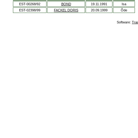
EST-00268/92
BOND
19.11.1991
Isa
EST-02398/99
FACKEL DORIS
20.09.1999
Õde
Software:
Tra