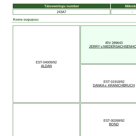
Tätoveeringu number
Mikrok
243A7
-
Koera sugupuu:
IRV 289643
JERRY v.NIEDERSACHSENH
EST-04009/92
ALDAN
EST-01918/92
DANKA v. KRANICHBRUCH
EST-00268/92
BOND