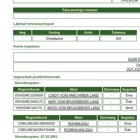
ÖHZB1198
Tätoveeringu number
-
Läbitud terviseuuringud:
Aeg
Uuring
Koht
Tulemus
-
Düsplaasia
-
A/A
Koera sugupuu:
IGOR 
Ö
JOY V.
Isapoolsed poolõed/vennad:
Sünnikuupäev: -
Registrikood
Nimi
Sünniaeg
Sugulus
VDH/DMC02/0009
CINDY VOM PARCHIMER LAND
-
Ema
VDH/DMC04/0175
AIMY VOM BRUNSBEKER LAND
-
Õde
VDH/DMC04/170
ARON VOM BRUNSBEKER LAND
-
Vend
Registrikood
Nimi
Sünniaeg
Sugulus
CMKU/BOM/1485/99/03
IRA MALIDAJ
-
Ema
CMKU/BOM/2847/04/08
ROMINA MALIDAJ
-
Õde
Sünnikuupäev: 07.10.2001