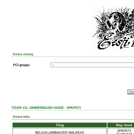
Koera otsing
FCI grupp:
TIGER V.D. SIMMERINGER HAIDE - SPKP673
Koera info:
Tõug
Reg. kood
SPKP673
BELGIA LAMBAKOER MALINOIS