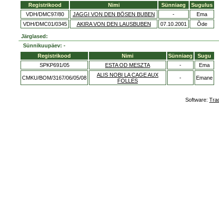
Registrikood
Nimi
Sünniaeg
Sugulus
VDH/DMC97/80
JAGGI VON DEN BÖSEN BUBEN
-
Ema
VDH/DMC01/0345
AKIRA VON DEN LAUSBUBEN
07.10.2001
Õde
Järglased:
Sünnikuupäev: -
Registrikood
Nimi
Sünniaeg
Sugu
SPKP691/05
ESTA OD MESZTA
-
Ema
ALIS NOBI LA CAGE AUX
CMKU/BOM/3167/06/05/08
-
Emane
FOLLES
Software:
Tra