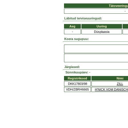
Tätoveering
-
Läbitud terviseuuringud:
Aeg
Uuring
-
Düsplaasia
Koera sugupuu:
Järglased:
Sünnikuupäev: -
Registrikood
Nimi
DKK17803/98
ZILL
VDH/ZBRH6665
H'NICK VOM DANISC