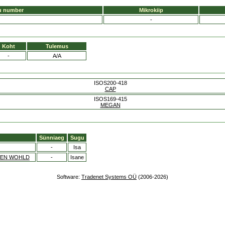
u number
Mikrokiip
-
Koht
Tulemus
-
A/A
ISOS200-418
CAP
ISOS169-415
MEGAN
Sünniaeg
Sugu
-
Isa
HEN WOHLD
-
Isane
Software:
Tradenet Systems OÜ
(2006-2026)