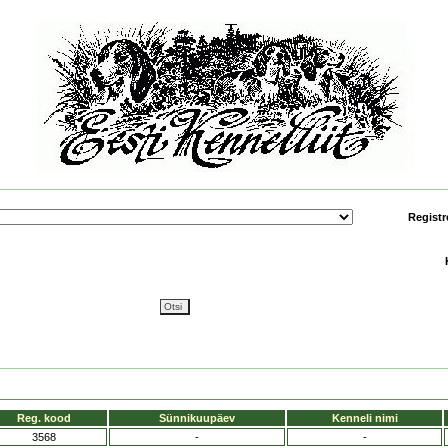
Registr
Reg. kood
Sünnikuupäev
Kenneli nimi
3568
-
-