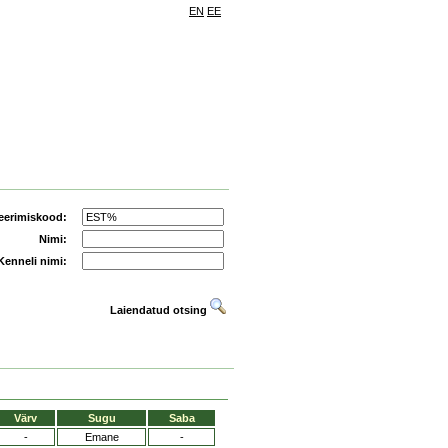
EN
EE
eerimiskood:
Nimi:
Kenneli nimi:
Laiendatud otsing
Värv
Sugu
Saba
-
Emane
-