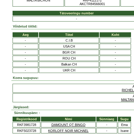
MALTA BICHON
RKF4112172
AKCTR84566001
Tätoveeringu number
-
Võidetud tiitlid:
Aeg
Tiitel
Koht
-
C.I.B
-
-
USA CH
-
-
BGR CH
-
-
ROU CH
-
-
Balkan CH
-
-
UKR CH
-
Koera sugupuu:
RICHEL
MALTAN
Järglased:
Sünnikuupäev: -
Registrikood
Nimi
Sünniaeg
Sugu
RKF3981728
DAMOUNT QT BINGO
-
Ema
RKF5023728
KORLOFF NOIR MICHAEL
-
Isane