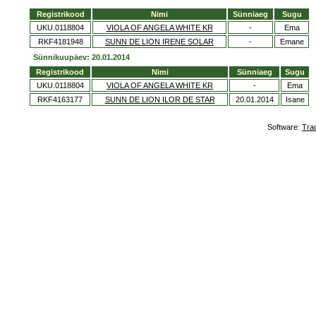
Registrikood
Nimi
Sünniaeg
Sugu
UKU.0118804
VIOLA OF ANGELA WHITE KR
-
Ema
RKF4181948
SUNN DE LION IRENE SOLAR
-
Emane
Sünnikuupäev: 20.01.2014
Registrikood
Nimi
Sünniaeg
Sugu
UKU.0118804
VIOLA OF ANGELA WHITE KR
-
Ema
RKF4163177
SUNN DE LION ILOR DE STAR
20.01.2014
Isane
Software:
Tra