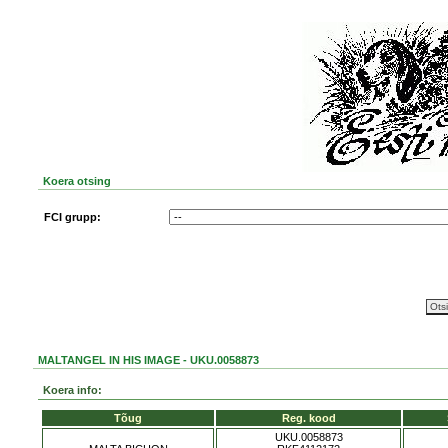
Koera otsing
FCI grupp:
MALTANGEL IN HIS IMAGE - UKU.0058873
Koera info:
Tõug
Reg. kood
UKU.0058873