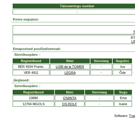
Tätoveeringu number
-
Koera sugupuu:
RT
LI
Emapoolsed poolõed/vennad:
Sünnikuupäev: -
Registrikood
Nimi
Sünniaeg
Sugulus
BER 4934 Prants.
LOBI de la TOMER
-
Isa
VER 4911
LEGRA
-
Õde
Järglased:
Sünnikuupäev: -
Registrikood
Nimi
Sünniaeg
Sugu
10880
OSANTA
-
Ema
12764 MGOLS
OS-ROLF
-
Isane
Software:
Tra