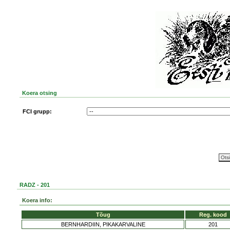
Koera otsing
FCI grupp:
RADZ - 201
Koera info:
Tõug
Reg. kood
BERNHARDIIN, PIKAKARVALINE
201