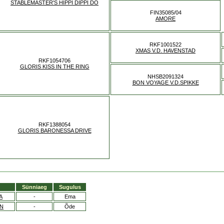
STABLEMASTER'S HIPPI DIPPI DO
FIN35085/04
AMORE
RKF1001522
XMAS V.D. HAVENSTAD
RKF1054706
GLORIS KISS IN THE RING
NHSB2091324
BON VOYAGE V.D.SPIKKE
RKF1388054
GLORIS BARONESSA DRIVE
Sünniaeg
Sugulus
A
-
Ema
ON
-
Õde