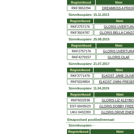
Registrikood
Nimi
RKF3652294
DREAMKISS A PRIOR
Sünnikuupäev: 15.11.2013
Registrikood
Nimi
RKF2757176
GLORIS UVERTUR
RKF3924787
GLORIS BELLA CANZ
Sünnikuupäev: 25.08.2015
Registrikood
Nimi
RKF2757176
GLORIS UVERTUR
RKF4279157
GLORIS OLAF
Sünnikuupäev: 21.07.2017
Registrikood
Nimi
RKF3771479
ELKOST JANE OLIV
RKF5024854
ELKOST OMNI PRESE
Sünnikuupäev: 11.04.2019
Registrikood
Nimi
RKF5022536
GLORIS LIZ KLEYB
EST-00435/23
GLORIS DOBBY FREE
UKU.0432283
GLORIS DRIVE ENE
Emapoolsed poolõed/vennad:
Sünnikuupäev: -
Registrikood
Nimi