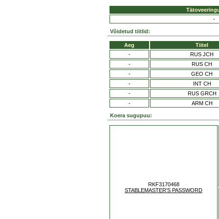
Tätoveering
-
Võidetud tiitlid:
Aeg
Tiitel
-
RUS JCH
-
RUS CH
-
GEO CH
-
INT CH
-
RUS GRCH
-
ARM CH
Koera sugupuu:
RKF3170468
STABLEMASTER'S PASSWORD