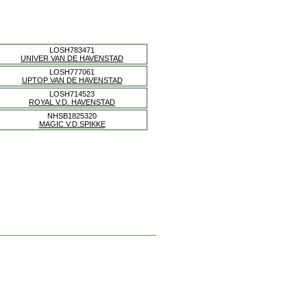
LOSH783471
UNIVER VAN DE HAVENSTAD
LOSH777061
UPTOP VAN DE HAVENSTAD
LOSH714523
ROYAL V.D. HAVENSTAD
NHSB1825320
MAGIC V.D.SPIKKE