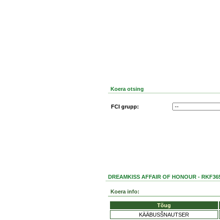
Koera otsing
FCI grupp:
DREAMKISS AFFAIR OF HONOUR - RKF36
Koera info:
Tõug
KÄÄBUSŠNAUTSER