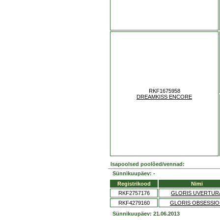
RKF1675958
DREAMKISS ENCORE
Isapoolsed poolõed/vennad:
Sünnikuupäev: -
Registrikood
Nimi
RKF2757176
GLORIS UVERTUR
RKF4279160
GLORIS OBSESSI
Sünnikuupäev: 21.06.2013