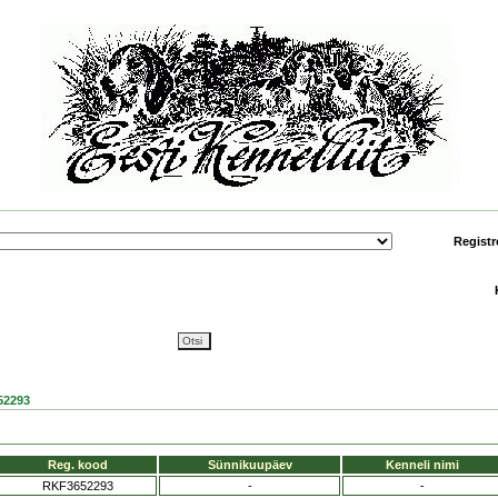
Registr
52293
Reg. kood
Sünnikuupäev
Kenneli nimi
RKF3652293
-
-