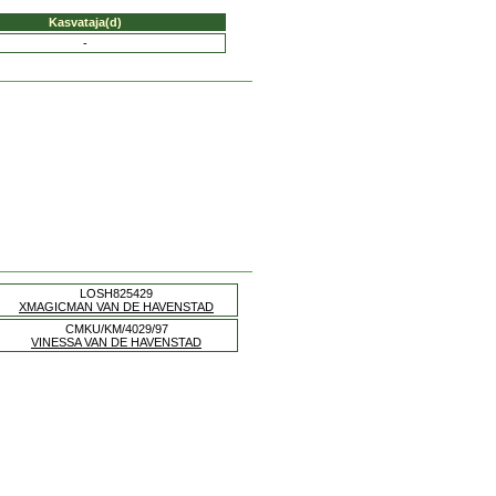
Kasvataja(d)
-
LOSH825429
XMAGICMAN VAN DE HAVENSTAD
CMKU/KM/4029/97
VINESSA VAN DE HAVENSTAD