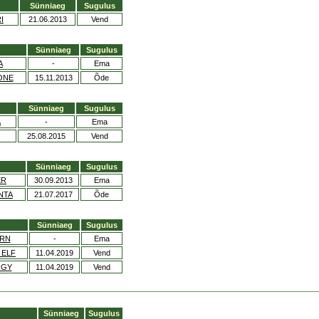
Sünniaeg
Sugulus
I
21.06.2013
Vend
Sünniaeg
Sugulus
A
-
Ema
ONE
15.11.2013
Õde
Sünniaeg
Sugulus
A
-
Ema
25.08.2015
Vend
Sünniaeg
Sugulus
ER
30.09.2013
Ema
NTA
21.07.2017
Õde
Sünniaeg
Sugulus
ORN
-
Ema
 ELF
11.04.2019
Vend
RGY
11.04.2019
Vend
Sünniaeg
Sugulus