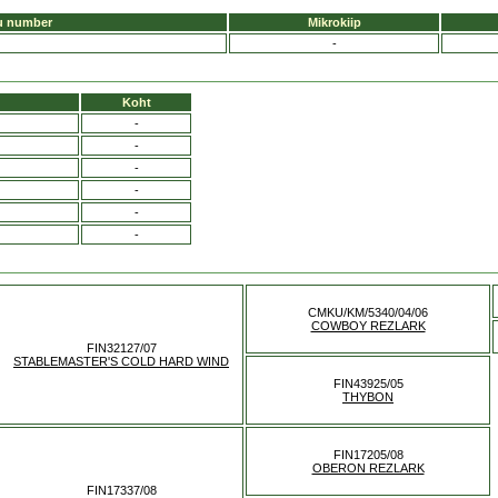
u number
Mikrokiip
-
Koht
-
-
-
-
-
-
CMKU/KM/5340/04/06
COWBOY REZLARK
FIN32127/07
STABLEMASTER'S COLD HARD WIND
FIN43925/05
THYBON
FIN17205/08
OBERON REZLARK
FIN17337/08