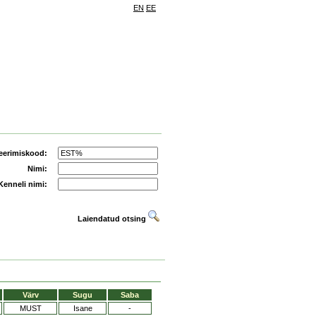
EN
EE
eerimiskood:
Nimi:
Kenneli nimi:
Laiendatud otsing
Värv
Sugu
Saba
MUST
Isane
-