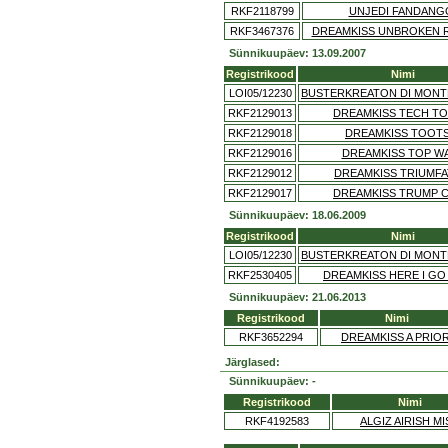
RKF2118799
UNJEDI FANDANG
RKF3467376
DREAMKISS UNBROKEN 
Sünnikuupäev: 13.09.2007
Registrikood
Nimi
LOI05/12230
BUSTERKREATON DI MONT
RKF2129013
DREAMKISS TECH TO
RKF2129018
DREAMKISS TOOTS
RKF2129016
DREAMKISS TOP W
RKF2129012
DREAMKISS TRIUMF
RKF2129017
DREAMKISS TRUMP 
Sünnikuupäev: 18.06.2009
Registrikood
Nimi
LOI05/12230
BUSTERKREATON DI MONT
RKF2530405
DREAMKISS HERE I GO
Sünnikuupäev: 21.06.2013
Registrikood
Nimi
RKF3652294
DREAMKISS A PRIOR
Järglased:
Sünnikuupäev: -
Registrikood
Nimi
RKF4192583
ALGIZ AIRISH MI