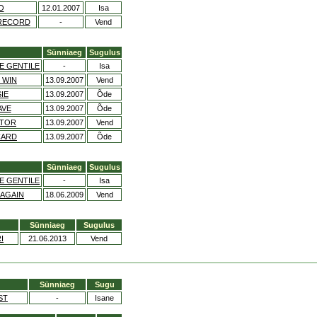
O
12.01.2007
Isa
RECORD
-
Vend
Sünniaeg
Sugulus
E GENTILE
-
Isa
 WIN
13.09.2007
Vend
IE
13.09.2007
Õde
AVE
13.09.2007
Õde
ATOR
13.09.2007
Vend
CARD
13.09.2007
Õde
Sünniaeg
Sugulus
E GENTILE
-
Isa
 AGAIN
18.06.2009
Vend
Sünniaeg
Sugulus
I
21.06.2013
Vend
Sünniaeg
Sugu
ST
-
Isane