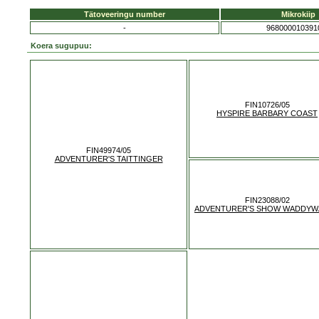
Tätoveeringu number
Mikrokiip
-
968000010391
Koera sugupuu:
FIN10726/05
HYSPIRE BARBARY COAST
FIN49974/05
ADVENTURER'S TAITTINGER
FIN23088/02
ADVENTURER'S SHOW WADDYW