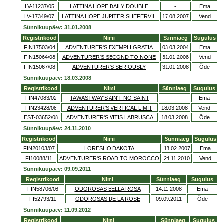
LV-11237/05
LATTINA HOPE DAILY DOUBLE
-
Ema
LV-17349/07
LATTINA HOPE JUPITER SHEFERVIL
17.08.2007
Vend
Sünnikuupäev: 31.01.2008
Registrikood
Nimi
Sünniaeg
Sugulus
FIN17503/04
ADVENTURER'S EXEMPLI GRATIA
03.03.2004
Ema
FIN15064/08
ADVENTURER'S SECOND TO NONE
31.01.2008
Vend
FIN15067/08
ADVENTURER'S SERIOUSLY
31.01.2008
Õde
Sünnikuupäev: 18.03.2008
Registrikood
Nimi
Sünniaeg
Sugulus
FIN47083/02
TAWASTWAY'S AIN'T NO SAINT
-
Ema
FIN23428/08
ADVENTURER'S VERTICAL LIMIT
18.03.2008
Vend
EST-03652/08
ADVENTURER'S VITIS LABRUSCA
18.03.2008
Õde
Sünnikuupäev: 24.11.2010
Registrikood
Nimi
Sünniaeg
Sugulus
FIN20103/07
LORESHO DAKOTA
18.02.2007
Ema
FI10088/11
ADVENTURER'S ROAD TO MOROCCO
24.11.2010
Vend
Sünnikuupäev: 09.09.2011
Registrikood
Nimi
Sünniaeg
Sugulus
FIN58706/08
ODOROSAS BELLA ROSA
14.11.2008
Ema
FI52793/11
ODOROSAS DE LA ROSE
09.09.2011
Õde
Sünnikuupäev: 11.09.2012
Registrikood
Nimi
Sünniaeg
Sugulus