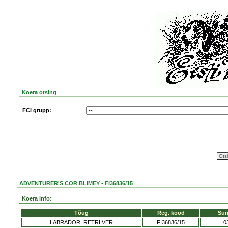
Koera otsing
FCI grupp:
ADVENTURER'S COR BLIMEY - FI36836/15
Koera info:
Tõug
Reg. kood
Sün
LABRADORI RETRIIVER
FI36836/15
0