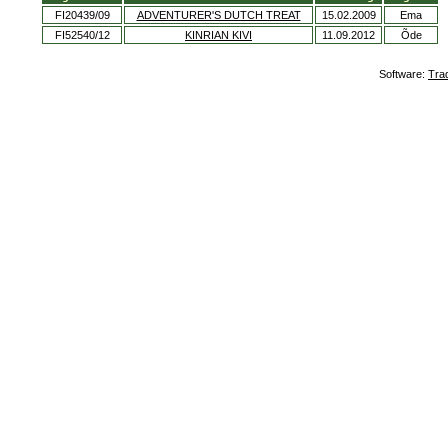
FI20439/09
ADVENTURER'S DUTCH TREAT
15.02.2009
Ema
FI52540/12
KINRIAN KIVI
11.09.2012
Õde
Software:
Tra