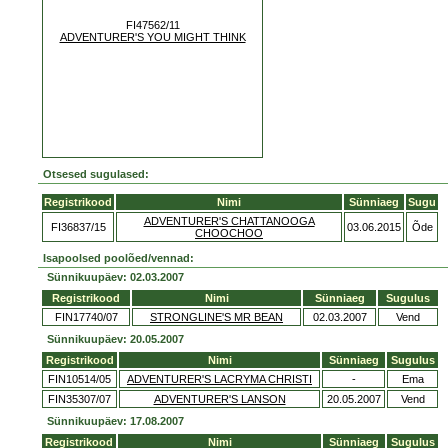
FI47562/11
ADVENTURER'S YOU MIGHT THINK
Otsesed sugulased:
Registrikood
Nimi
Sünniaeg
Sugu
ADVENTURER'S CHATTANOOGA
FI36837/15
03.06.2015
Õde
CHOOCHOO
Isapoolsed poolõed/vennad:
Sünnikuupäev: 02.03.2007
Registrikood
Nimi
Sünniaeg
Sugulus
FIN17740/07
STRONGLINE'S MR BEAN
02.03.2007
Vend
Sünnikuupäev: 20.05.2007
Registrikood
Nimi
Sünniaeg
Sugulus
FIN10514/05
ADVENTURER'S LACRYMA CHRISTI
-
Ema
FIN35307/07
ADVENTURER'S LANSON
20.05.2007
Vend
Sünnikuupäev: 17.08.2007
Registrikood
Nimi
Sünniaeg
Sugulus