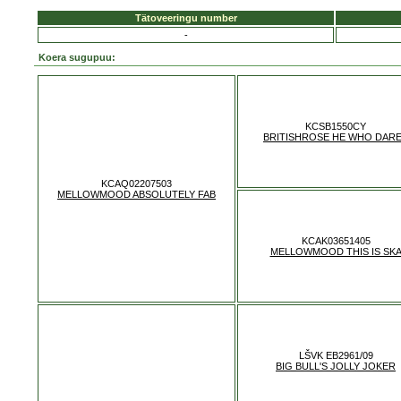
Tätoveeringu number
-
Koera sugupuu:
KCSB1550CY
BRITISHROSE HE WHO DAR
KCAQ02207503
MELLOWMOOD ABSOLUTELY FAB
KCAK03651405
MELLOWMOOD THIS IS SK
LŠVK EB2961/09
BIG BULL'S JOLLY JOKER