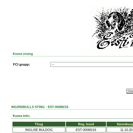
Koera otsing
FCI grupp:
INGRIDBULLS STING - EST-00080/16
Koera info:
Tõug
Reg. kood
Sünnikuu
INGLISE BULDOG
EST-00080/16
11.10.20