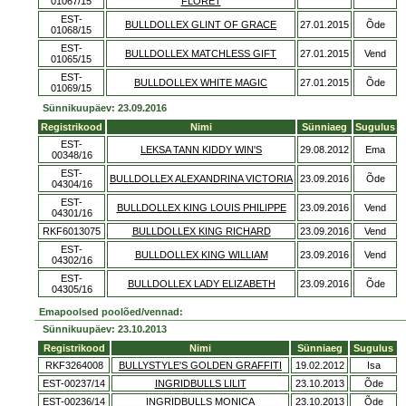
01067/15
FLORET
EST-
BULLDOLLEX GLINT OF GRACE
27.01.2015
Õde
01068/15
EST-
BULLDOLLEX MATCHLESS GIFT
27.01.2015
Vend
01065/15
EST-
BULLDOLLEX WHITE MAGIC
27.01.2015
Õde
01069/15
Sünnikuupäev: 23.09.2016
Registrikood
Nimi
Sünniaeg
Sugulus
EST-
LEKSA TANN KIDDY WIN'S
29.08.2012
Ema
00348/16
EST-
BULLDOLLEX ALEXANDRINA VICTORIA
23.09.2016
Õde
04304/16
EST-
BULLDOLLEX KING LOUIS PHILIPPE
23.09.2016
Vend
04301/16
RKF6013075
BULLDOLLEX KING RICHARD
23.09.2016
Vend
EST-
BULLDOLLEX KING WILLIAM
23.09.2016
Vend
04302/16
EST-
BULLDOLLEX LADY ELIZABETH
23.09.2016
Õde
04305/16
Emapoolsed poolõed/vennad:
Sünnikuupäev: 23.10.2013
Registrikood
Nimi
Sünniaeg
Sugulus
RKF3264008
BULLYSTYLE'S GOLDEN GRAFFITI
19.02.2012
Isa
EST-00237/14
INGRIDBULLS LILIT
23.10.2013
Õde
EST-00236/14
INGRIDBULLS MONICA
23.10.2013
Õde