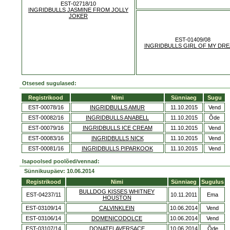
EST-02718/10
INGRIDBULLS JASMINE FROM JOLLY
JOKER
EST-01409/08
INGRIDBULLS GIRL OF MY DR
Otsesed sugulased:
Registrikood
Nimi
Sünniaeg
Sugu
EST-00078/16
INGRIDBULLS AMUR
11.10.2015
Vend
EST-00082/16
INGRIDBULLS ANABELL
11.10.2015
Õde
EST-00079/16
INGRIDBULLS ICE CREAM
11.10.2015
Vend
EST-00083/16
INGRIDBULLS NICK
11.10.2015
Vend
EST-00081/16
INGRIDBULLS PIPARKOOK
11.10.2015
Vend
Isapoolsed poolõed/vennad:
Sünnikuupäev: 10.06.2014
Registrikood
Nimi
Sünniaeg
Sugulus
BULLDOG KISSES WHITNEY
EST-04237/11
10.11.2011
Ema
HOUSTON
EST-03109/14
CALVINKLEIN
10.06.2014
Vend
EST-03106/14
DOMENICODOLCE
10.06.2014
Vend
EST-03107/14
DONATELAVERSACE
10.06.2014
Õde