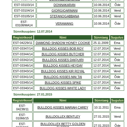
EST-03103/14
DONNAKARAN
10.06.2014
Õde
EST-03104/14
GIORGIOARMANI
10.06.2014
Vend
EST-03105/14
STEFANOGABBANA
10.06.2014
Vend
EST-
VERAWANG
10.06.2014
Õde
03108/MA14
Sünnikuupäev: 12.07.2014
Registrikood
Nimi
Sünniaeg
Sugulus
EST-04229/11
DIAMOND SHADOW HONEY COOKIE
25.11.2009
Ema
EST-03347/14
BULLDOG KISSES BOB ROY
12.07.2014
Vend
EST-03344/14
BULLDOG KISSES BUTCHER
12.07.2014
Vend
EST-03342/14
BULLDOG KISSES DAIQUIRI
12.07.2014
Õde
EST-03346/14
BULLDOG KISSES HEYDAY
12.07.2014
Vend
EST-03343/14
BULLDOG KISSES KIR ROYAL
12.07.2014
Vend
EST-03341/14
BULLDOG KISSES MAI TAI
12.07.2014
Õde
EST-03345/14
BULLDOG KISSES SPIKE
12.07.2014
Vend
EST-03340/14
BULLDOG KISSES WHITE LADY
12.07.2014
Õde
Sünnikuupäev: 27.01.2015
Registrikood
Nimi
Sünniaeg
Sugulus
EST-
BULLDOG KISSES MARIAH CAREY
10.11.2011
Ema
04238/11
EST-
BULLDOLLEX BENTLEY
27.01.2015
Vend
01066/15
EST-
BULLDOLLEX BETTY GOLDEN
27.01.2015
Õde