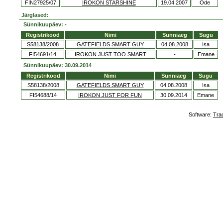
FIN27925/07
IROKON STARSHINE
19.04.2007
Õde
Järglased:
Sünnikuupäev: -
Registrikood
Nimi
Sünniaeg
Sugu
S58138/2008
GATEFIELDS SMART GUY
04.08.2008
Isa
FI54691/14
IROKON JUST TOO SMART
-
Emane
Sünnikuupäev: 30.09.2014
Registrikood
Nimi
Sünniaeg
Sugu
S58138/2008
GATEFIELDS SMART GUY
04.08.2008
Isa
FI54688/14
IROKON JUST FOR FUN
30.09.2014
Emane
Software:
Tra