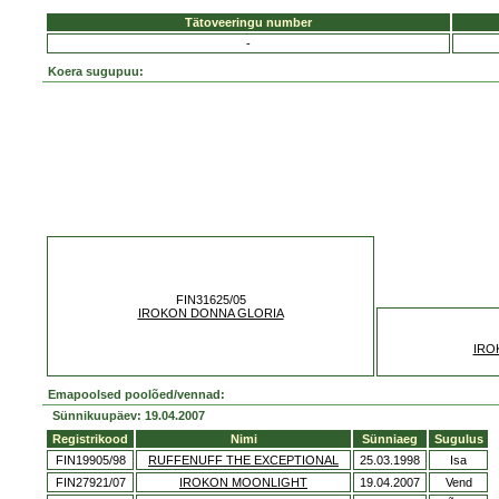
Tätoveeringu number
-
Koera sugupuu:
FIN31625/05
IROKON DONNA GLORIA
IRO
Emapoolsed poolõed/vennad:
Sünnikuupäev: 19.04.2007
Registrikood
Nimi
Sünniaeg
Sugulus
FIN19905/98
RUFFENUFF THE EXCEPTIONAL
25.03.1998
Isa
FIN27921/07
IROKON MOONLIGHT
19.04.2007
Vend