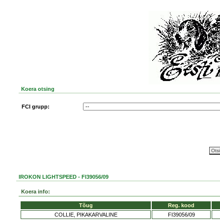
Koera otsing
FCI grupp:
IROKON LIGHTSPEED - FI39056/09
Koera info:
Tõug
Reg. kood
COLLIE, PIKAKARVALINE
FI39056/09