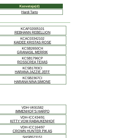
Kasvataja(d)
Hardi Tarto
KCAF02005101
REBHANN REBELLION
KCAC03342102
KAIDEE KRISTAS ROSE
KCSB2650CH
GRANASIL MERRIK
KCSB1796CP
ROSSCREA TEXAS
KCSB1783CI
HARANA JAZZIE JEFF
KCSB2367CI
HARANA NINA SIMONE
VDH-VK91582
IMMENHOF'S HARPO
VDH-ICC434/91
KITTY VOM RABAUKENHOF
VDH-ICC164/97
CROWN HUNTER PIK AS
SHSB523151