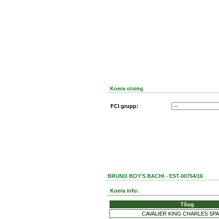
Koera otsing
FCI grupp:
BRUNO BOY'S BACHI - EST-00754/16
Koera info:
Tõug
CAVALIER KING CHARLES SP