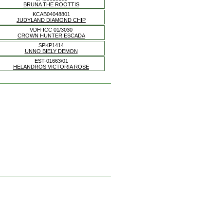
BRUNA THE ROOTTIS
KCAB04048801
JUDYLAND DIAMOND CHIP
VDH-ICC 01/3030
CROWN HUNTER ESCADA
SPKP1414
UNNO BIELY DEMON
EST-01663/01
HELANDROS VICTORIA ROSE