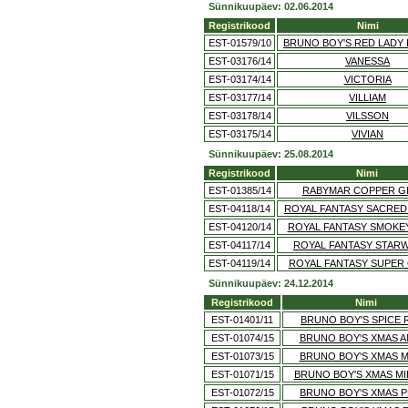
Sünnikuupäev: 02.06.2014
Registrikood
Nimi
EST-01579/10
BRUNO BOY'S RED LADY 
EST-03176/14
VANESSA
EST-03174/14
VICTORIA
EST-03177/14
VILLIAM
EST-03178/14
VILSSON
EST-03175/14
VIVIAN
Sünnikuupäev: 25.08.2014
Registrikood
Nimi
EST-01385/14
RABYMAR COPPER G
EST-04118/14
ROYAL FANTASY SACRED
EST-04120/14
ROYAL FANTASY SMOKE
EST-04117/14
ROYAL FANTASY STAR
EST-04119/14
ROYAL FANTASY SUPER
Sünnikuupäev: 24.12.2014
Registrikood
Nimi
EST-01401/11
BRUNO BOY'S SPICE 
EST-01074/15
BRUNO BOY'S XMAS 
EST-01073/15
BRUNO BOY'S XMAS 
EST-01071/15
BRUNO BOY'S XMAS M
EST-01072/15
BRUNO BOY'S XMAS 