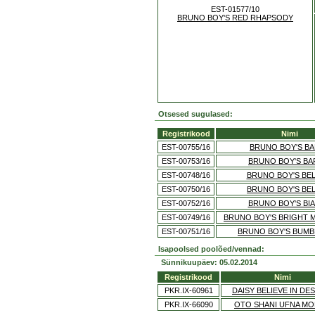
EST-01577/10
BRUNO BOY'S RED RHAPSODY
Otsesed sugulased:
Registrikood
Nimi
EST-00755/16
BRUNO BOY'S B
EST-00753/16
BRUNO BOY'S B
EST-00748/16
BRUNO BOY'S BEL
EST-00750/16
BRUNO BOY'S BE
EST-00752/16
BRUNO BOY'S BI
EST-00749/16
BRUNO BOY'S BRIGHT
EST-00751/16
BRUNO BOY'S BUMB
Isapoolsed poolõed/vennad:
Sünnikuupäev: 05.02.2014
Registrikood
Nimi
PKR.IX-60961
DAISY BELIEVE IN DE
PKR.IX-66090
OTO SHANI UFNA M