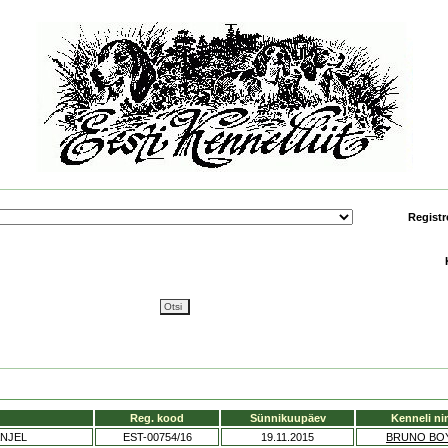
Registr
Reg. kood
Sünnikuupäev
Kenneli ni
ANJEL
EST-00754/16
19.11.2015
BRUNO BOY