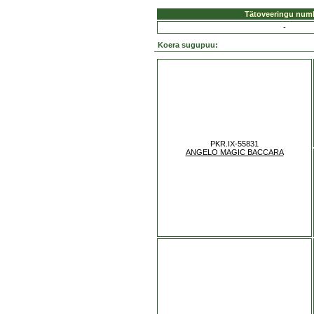
Tätoveeringu num
-
Koera sugupuu:
PKR.IX-55831
ANGELO MAGIC BACCARA