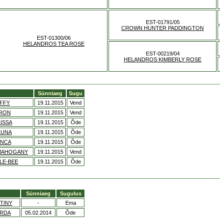
EST-01791/05
CROWN HUNTER PADDINGTON
EST-01300/06
HELANDROS TEA ROSE
EST-00219/04
HELANDROS KIMBERLY ROSE
Sünniaeg
Sugu
AFFY
19.11.2015
Vend
ARON
19.11.2015
Vend
ISSA
19.11.2015
Õde
LUNA
19.11.2015
Õde
ANCA
19.11.2015
Õde
 MAHOGANY
19.11.2015
Vend
LE-BEE
19.11.2015
Õde
Sünniaeg
Sugulus
STINY
-
Ema
ORDA
05.02.2014
Õde