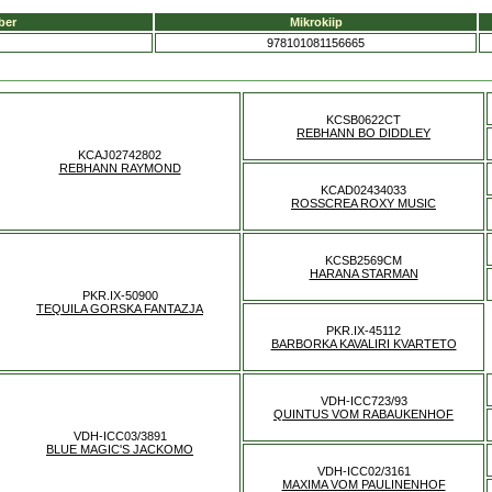
ber
Mikrokiip
978101081156665
KCSB0622CT
REBHANN BO DIDDLEY
KCAJ02742802
REBHANN RAYMOND
KCAD02434033
ROSSCREA ROXY MUSIC
KCSB2569CM
HARANA STARMAN
PKR.IX-50900
TEQUILA GORSKA FANTAZJA
PKR.IX-45112
BARBORKA KAVALIRI KVARTETO
VDH-ICC723/93
QUINTUS VOM RABAUKENHOF
VDH-ICC03/3891
BLUE MAGIC'S JACKOMO
VDH-ICC02/3161
MAXIMA VOM PAULINENHOF