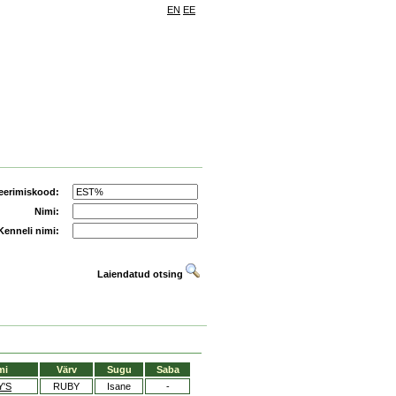
EN
EE
eerimiskood:
Nimi:
Kenneli nimi:
Laiendatud otsing
mi
Värv
Sugu
Saba
'S
RUBY
Isane
-