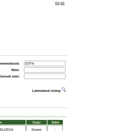
EN
EE
eerimiskood:
Nimi:
Kenneli nimi:
Laiendatud otsing
v
Sugu
Saba
VALGEGA
Emane
-