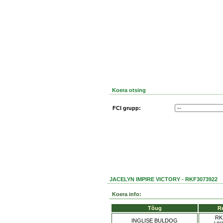
Koera otsing
FCI grupp:
JACELYN IMPIRE VICTORY - RKF3073922
Koera info:
Tõug
R
RK
INGLISE BULDOG