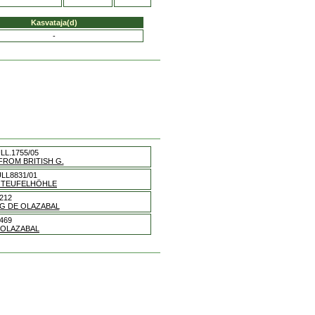
Kasvataja(d)
-
LL.1755/05
FROM BRITISH G.
LL8831/01
 TEUFELHÖHLE
212
G DE OLAZABAL
469
 OLAZABAL