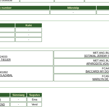
U.0090836
u number
Mikrokiip
-
Koht
-
-
-
MET.ANG.BU
SOTAKAL JEREMY 
24033
 TIEGER
MET.ANG.BU
APHRODITE VON
FCA4
BACCARDI MY DO
001892
 OLAZABAL
FCA5
MARILYN DE
Sünniaeg
Sugulus
H
-
Ema
LEND
-
Vend