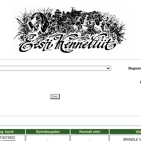
Registr
eg. kood
Sünnikuupäev
Kenneli nimi
Vär
F3073922
-
-
BRINDLE 