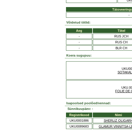
UK
Tätoveering
-
Võidetud tiitlid:
Aeg
Tiitel
-
RUS JCH
-
RUS CH
-
BLR CH
Koera sugupuu:
UKU00
SOTAKAL
UKU.0
FOLIE DE
Isapoolsed poolõed/vennad:
Sünnikuupäev: -
Registrikood
Nimi
UKU0001886
SHERLIZ OLIGAR
UKU0089683
GLAMUR VINNITSA-