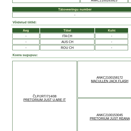
ANKC2100283923
Tätoveeringu number
-
Võidetud tiitlid:
Aeg
Tiitel
Koht
-
ITA CH
-
-
AUS CH
-
-
ROU CH
-
Koera sugupuu:
ANKC2100158172
MACULLEN JACK FLASH
ČLP/JRT/714/08
PRETORIUM JUST U ARE IT
ANKC2100153045
PRETORIUM JUST REANA