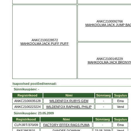
ANKC2100092766
MAHKOOLMA JACK JUMP BA
ANKC2100228572
MAHKOOLMA JACK PUFF PUFF
ANKC2100145229
MAHKOOLMA JACK BRONY
Isapoolsed poolõed/vennad:
Sünnikuupäev: -
Registrikood
Nimi
Sünniaeg
Sugulus
ANKC2100035128
WILDENFOX RUBYS GEM
-
Ema
ANKC2100223224
WILDENFOX RAPHAEL PHILIP
-
Vend
Sünnikuupäev: 23.05.2009
Registrikood
Nimi
Sünniaeg
Sugulus
CLP/JRT/370/09
FACTORY EFFEX RAGS PUMA
-
Ema
RKF2863531
DANDEE DOMINIK
23.05.2009
Vend