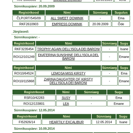
Sünnikuupäev: 20.09.2009
Registrikood
Nimi
Sünniaeg
Sugulus
ČLP/JRT/545/09
ALL SWEET DOMINIK
-
Ema
RKF2610903
EMPRESS DOMINIK
20.09.2009
Õde
Järglased:
Sünnikuupäev: -
Registrikood
Nimi
Sünniaeg
Sugu
RKF3235454
TROPHY AGAIN DELL'ISOLA DEI BARONI
-
Isane
EKATERINA SUNSHINE DELL'ISOLA DEL
ROI12/101249
-
Emane
BARONI
Registrikood
Nimi
Sünniaeg
Sugu
ROI10/64524
LEMOSA MISS KIRSTY
-
Ema
ZARINA DAUGHTER OF KIRSTY
ROI10/115868
-
Emane
DELL'ISOLA DEI BARONI
Registrikood
Nimi
Sünniaeg
Sugu
RSR10/42283
SUSY
-
Ema
ROI12/133801
LEA
-
Emane
Sünnikuupäev: 12.05.2014
Registrikood
Nimi
Sünniaeg
Sugu
FI52926/14
HEARTILY EXCALIBUR
12.05.2014
Isane
Sünnikuupäev: 10.09.2014