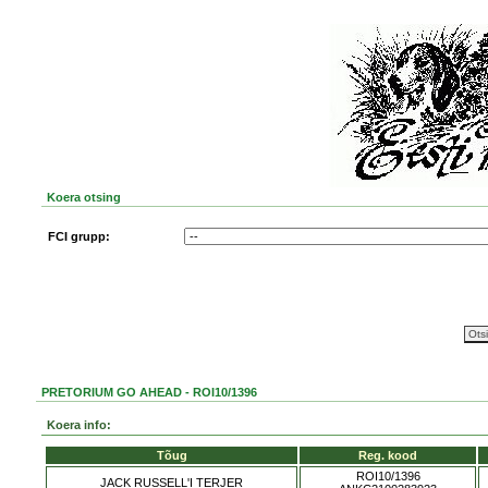
Koera otsing
FCI grupp:
PRETORIUM GO AHEAD - ROI10/1396
Koera info:
Tõug
Reg. kood
ROI10/1396
JACK RUSSELL'I TERJER