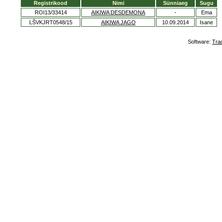
Registrikood
Nimi
Sünniaeg
Sugu
ROI13/33414
AIKIWA DESDEMONA
-
Ema
LŠVKJRT0548/15
AIKIWA JAGO
10.09.2014
Isane
Software:
Tra